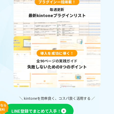
プラグイン一括掲載！
毎週更新
最新kintoneプラグインリスト
導入を成功に導く！
全90ページの実践ガイド
失敗しないための8つのポイント
＼ kintoneを効率良く、コスパ良く活用する ／
今なら
無料
LINE登録でまとめて入手！