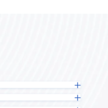
バーコード
kinveniシリーズ ガントチャート
koaAdmin
krewData
kViewer
ービス
LINE向けメッセージ送信プラグイン
INE
LOYCUS
）
MAP-STAR for kintone
MiiTel×kintone連携プラグイン
ne コネク
MTG効率化プラグイン
oproarts
り状連携
PDFプレビュープラグイン
plumeru