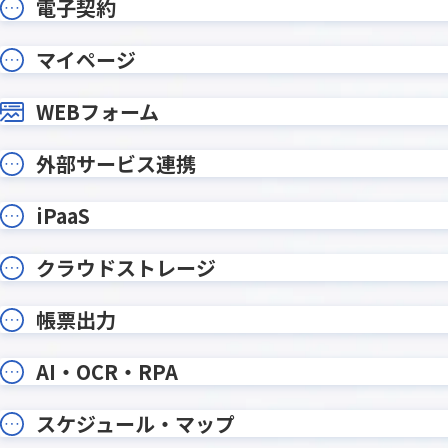
電子契約
Qosmos
QRコード
Repotovas / Repotovas Pro
RiskAn
マイページ
Runbook
Safe A
WEBフォーム
SHANON 
SATORI×kintone連携プラグイン
タ
Smart at AI for kintone
外部サービス連携
smart 
Powered by GPT
Smart at tools for kintone CSV
smart 
iPaaS
入出力
Excel
Spreadsheetプラグイン
Stock
クラウドストレージ
Teams向けメッセージ送信プラグイ
TēPs
ン
帳票出力
TOPPINGかんたん手書きサイン
TOPPIN
TOPPING一覧画面複数行改行表示
TOPPI
AI・OCR・RPA
TransFax連携プラグイン
tsr 
V Callプラグイン for kintone
WinActor 
スケジュール・マップ