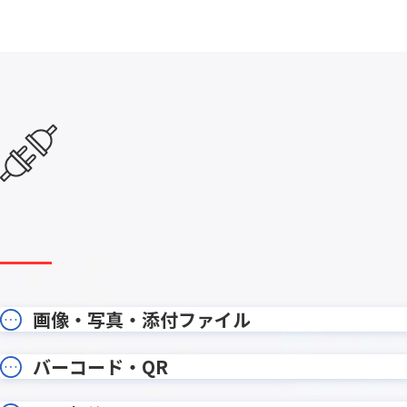
kintone項目絞り込みプラグイン
kinto
kinveniシリーズ タスクボード
kinv
KOYOM
KOUTEI ガントチャートプラグイン
ン
krewData手動実行プラグイン
krewS
Kマッププラグイン
LINE Con
LITON
LITONE for kintone
WORK
MakeL
MAJOR FLOW
ョン
MAPPLE地図プラグイン for
Mashu 
kintone
moconavi
mojula
画像・写真・添付ファイル
onbo
NP後払いair for kintone
ン
PCAク
バーコード・QR
PartnerProp
キント
PDF編集プラグイン for kintone
PenCo