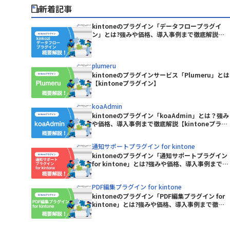
Boost! Spread
サイボウズ株式会社
新着記事
BowNow
テープス株式会社
C-Port
パナソニックネットソリューションズ
kintoneのプラグイン「データフロープラグイ
CData Power BI Connector for
ン」とは?強みや価格、導入事例まで徹底解説
株式会社
one
【kintoneプラグイン】
kintone
ピー・シー・エー株式会社
ン(タスク
Chatwork連携プラグイン(通知
プランニングヴィレッヂ株式会社
plumeru
版)
ユミルリンク株式会社
kintoneのプラグインサービス「Plumeru」とは
CLOUDPAPER
【kintoneプラグイン】
合同会社ラジカルブリッジ
フロー連携
東日印刷株式会社
CROSSLink メル箱
koaAdmin
株式会社BREXA Technology
kintoneのプラグイン「koaAdmin」とは？強み
株式会社fonfun
CTIコネクテル for kintone
や価格、導入事例まで徹底解説【kintoneプラグ
株式会社KDDIウェブコミュニケーシ
イン】
ntoneアダ
ョンズ
DataSyncer CSV to kintone
通知サポートプラグイン for kintone
kintoneのプラグイン「通知サポートプラグイン
株式会社ROBON
for kintone」とは?強みや価格、導入事例まで徹
tone
DataSyncer アプリ to kintone
底解説【kintoneプラグイン】
株式会社ぐーどろ
Google ド
PDF編集プラグイン for kintone
株式会社アディエム
DBHUB Viewer for kintone
kintoneのプラグイン「PDF編集プラグイン for
kintone」とは?強みや価格、導入事例まで徹底
株式会社ウェブウェア
Dropbox for kintone 2.0
解説【kintoneプラグイン】
連携プラグイ
スコンサル
EMdocMaker