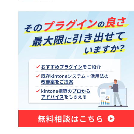
kintone アプリ一覧プラグイン
トプラグイ
kintoneKANAかなプラグイン
御プラグイ
kintoneアプリ管理プラグイン
kintoneタブ表示プラグイン
ッププラグ
kintoneテーブル行移動プラグイン
イン
kintoneプロセスカラープラグイン
ー項目編
kintoneルックアップ一括取得プラ
グイン
条件プラ
kintone一括承認プラグイン
グイン
kintone休日Plusプラグイン
kintone更新確認プラグイン
kintone絵描きプラグイン
グイン
kintone郵便の宛先プラグイン
プラグイ
kintone項目検証プラグイン