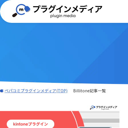
(TISプラグイン)合同会社ぱんだ商会
画像・写真・添付ファイル
BizteX
バーコード
WEBフォーム
GMOグロ
外部サー
Dropbox Japan 株式会社
ADMAN連携
Adob
ングス株
帳票出力
AI・OCR・
AI名刺解析プラグイン
AsRea
JBアドバンスト・テクノロジー株式
会計システム・請求
ワークフ
k&iソリ
ATTAZoo ＋
AUTO
会社
ガントチャート・カンバン
データ加
M-SOLUTIONS株式会社
NCSサポ
その他
LINE・チ
BIZTELコールセンター
BizteX
Sansan株式会社
SATORI
ペパコミプラグインメディア(TOP)
Billitone記事一覧
BizteX Connect kintone × M365
BizteX
TAMSAN PTE LTD
Umee Te
コネクタ
Open
あさかわシステムズ株式会社
あっとク
Bokフォーム
Boost! Ac
アステリア株式会社
アンデッ
Boost! Cascade
Boost! De
オーサムジョブ合同会社
オートロ
Boost! IMAP
Boost! In
クラフテクス株式会社
クロス・