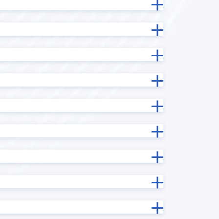
one
Reckoner
RPAロボパットDX
携プラグイ
sansan with kintone
ーン かん
SKYPCE
Smart at tools for kintone BI接
続
ntone ユー
SMS送信プラグイン
taias I/F
TOPPINGいいね
TOPPINGマルチフィールドルックア
ップ
TOPPING横スクロール時列固定
URLエンコードプラグイン
X-point Cloud(エクスポイントクラ
ウド)