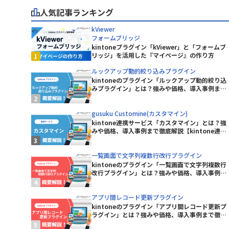
株式会社カミノバ
人気記事ランキング
Excel読み込みプラグイン
株式会社コムデック
グイン
ferret One
kViewer
マ
株式会社システムリサーチ
e
freee連携kintoneプラグイン
フォームブリッジ
株式会社ショーケース
kintoneプラグイン「kViewer」と「フォームブ
GeoPin-MAP
株式会社ジャパンコンピューターサ
リッジ」を活用した『マイページ』の作り方
ービス
googlemapリンクプラグイン
ルックアップ動的絞り込みプラグイン
株式会社スライベックス
kintoneのプラグイン「ルックアップ動的絞り込
e コネクタ
gusuku Customine(カスタマイ
株式会社ソトバコ
みプラグイン」とは？強みや価格、導入事例まで
ン)
徹底解説【kintoneプラグイン】
株式会社テクトロン
HENNGE One
ョンズ
株式会社ノベルワークス
gusuku Customine(カスタマイン)
JSEdit for kintone
kintone連携サービス「カスタマイン」とは？強
株式会社プラスソフト
みや価格、導入事例まで徹底解説【kintone連携
株式会社マップル
Kairos3 × kintone コネクター
サービス】
株式会社リンク
KAIZEN サブスク債権管理プラグイン
一覧画面で文字列複数行改行プラグイン
株式会社ワイ・ビー・シー
プラグイ
kintoneのプラグイン「一覧画面で文字列複数行
KAIZEN必須入力指定プラグイン
株式会社庄内クリエート工業
改行プラグイン」とは？強みや価格、導入事例ま
で徹底解説【kintoneプラグイン】
ボ
株式会社福島情報処理センター
イン
KanbanBoard
アプリ間レコード更新プラグイン
kintoneのプラグイン「アプリ間レコード更新プ
プラグイン
kincone(キンコン)
ラグイン」とは？強みや価格、導入事例まで徹底
RKS【通知
解説【kintoneプラグイン】