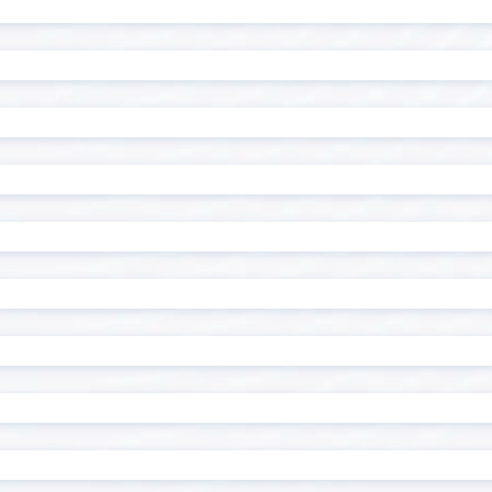
読み取りプラグイン
R-Cloud Proxy for kint
alyze
RoboTANGO
Sansan Data Hub連
I Gateway
ン
CONNECT kintone コネク
Shopifyアプリ「キント
たん連携」
at message
Smart at migration
at tools for kintone
Smart at tools for ki
ザー・組織管理
Naut
Stokプラグイン
Timeline
Gかんばん
TOPPINGフィールド非表示
NG定型文字オート付与
TOPPING新しいタブで開く
企業情報+
Unifinity
for kintone
Workato