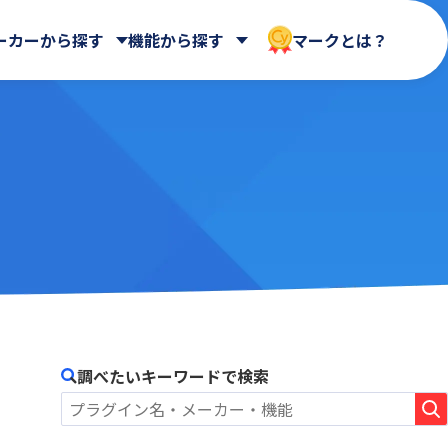
ーカーから探す
機能から探す
マークとは？
CData Software Japan 合同会社
マイページ
クラウドストレージ
会社
HENNGE株式会社
ntone
AIntone+
UI改善(操作性向上)
ASTERIA WARP Core
メール送信・メール連携
社
Loycus株式会社
Billitone
名刺管理
BizteX Connect kintone ×
社
rex0220
バックアップ・セキュリティ
Google Workspace コネクタ
Spica
ne ×
Yoom株式会社
BlueBean
さくらホームグループ株式会社
調べたいキーワードで検索
Boost! Calendar
ート
エムザス株式会社
Boost! Gantt
クラウドサーカス株式会社
Boost! Mail
コアノーツ株式会社