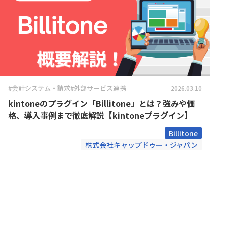
Boost! OAuth IMAP
Boost! OA
コクヨ株式会社
コントラ
Boost! Style
Boost! S
サムライシステム株式会社
スターテ
Box for kintone
Bridge ov
デジタルサーブ株式会社
トヨクモ
CallConnect
CData 
パルサーワークス株式会社
ヒューマ
CData 
ファイブクリック合同会社
フォーム
CData Sync
kinton
ペパコミ株式会社
メイクリ
Chobiit for kintone
Climbe
ユーザックシステム株式会社
丸紅情報
#会計システム・請求
#外部サービス連携
2026.03.10
COSM
富士電機ITソリューション株式会社
弁護士ド
Coopel(クーペル)
取得プ
kintoneのプラグイン「Billitone」とは？強みや価
株式会社AISIC
株式会社AL
CROS
格、導入事例まで徹底解説【kintoneプラグイン】
株式会社C-RISE
株式会社Cr
CROSSPLugins タブ表示切替
御
Billitone
株式会社GlobalB
株式会社J
DataCo
Cuenote SMS for kintone
株式会社キャップドゥー・ジャパン
Excel 
株式会社N
株式会社L is B
DataS
ンズ
DataSyncer for kintone
ト
株式会社ROBOT PAYMENT
株式会社S
DataSyncer フォーム to
株式会社アイティーフィット
株式会社
DataS
kintone
株式会社
株式会社アーセス
direct
Direct
リサーチ
Dropbox for kintone Premium
Dropbo