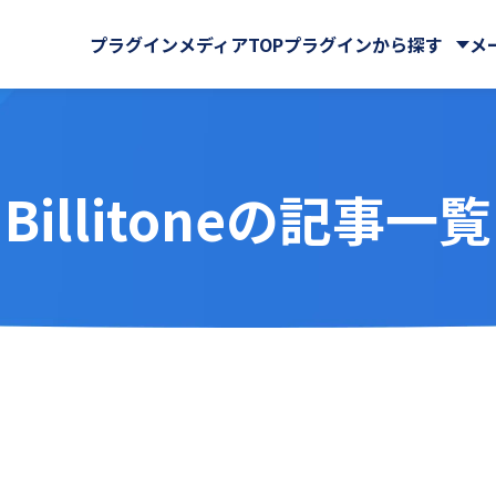
プラグインメディアTOP
プラグインから探す
メ
Billitoneの記事一覧
株式会社
・QR
BPM株式会社
電子契約
ーバルサイン・ホールディ
ビス連携
iPaaS
GMOグローバルサイン株式
e Sign連携プラグイン
AI-OCRプラグイン for ki
式会社
RPA
スケジュール・マップ
der
Associate AI Hub
ロー
CTI(電話)・FAX
ューションズ株式会社
KYCコンサルティング株式会
RO
benry
工・集計・グラフ
勤怠・給与
ート＆サービス株式会社
NDIソリューションズ株式会
ャット・SMS
自動採番
 cobit
BizteX Connect
株式会社
Sky株式会社
 Connect kintone ×
BizteX Connect kinto
chnologies株式会社
Workato株式会社
AI コネクタ
Slack コネクタ
リエーション株式会社
かりんこラボ
tion
Boost! Attachment
クス株式会社
アールスリーインスティテュ
lete
Boost! Echo
株式会社
キャップクラウド株式会社
jector
Boost! Linkage
ヘッド株式会社
クローバ株式会社