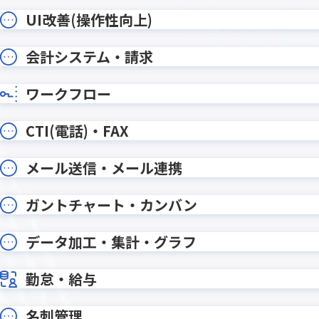
xReport Advance for kintone
Yoom
【KINPURA】テーブルデータカウン
【KINP
UI改善(操作性向上)
トプラグイン
ラグイン
【KINP
会計システム・請求
【KINPURA】フィールド非表示
グイン
【KINPURA】レコード編集待機プラ
【KINP
ワークフロー
グイン
グイン
【KINPURA】日付計算プラグイン
【KINP
CTI(電話)・FAX
【サイドバー】レコード作成プラ
【サイ
グイン
ン
メール送信・メール連携
おもてなしSuite
おりこ
くりかえしPlus
こだわり
ガントチャート・カンバン
じぶんレコード
ふりがな
アクセスログ出力プラグイン
アプリア
データ加工・集計・グラフ
アプリ比較プラグイン
アプリ間
アプリ間レコード一括コピープラ
アプリ
勤怠・給与
グイン
イン
名刺管理
アプリ間レコード集計プラグイン
アプリ間