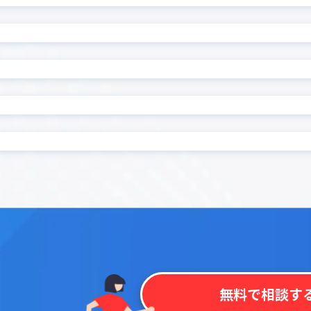
カイクラ kintone連携
ル
カレンダーPlus
ンマップ プラグイン
カンバンプラグイン
ンワークフロー連携プラグ
ガントチャートプラグイ
ゼル
クラウドBOT連携
連携プラグイン for Box
コピーボタン設置プラグ
非表示
コラボフロー
サブテーブルルックアップ
ブルソートプラグイン
ン
ブル集計プラグイン
サブ画面表示kintoneプラ
ス連動必須フィールド設定
ストレージコネクト
ン
ーブル表作成プラグイン
タブ区切りプラグイン
示プラグイン
タブ表示プラグイン for ki
チッププラグイン
ツールチッププラグイン
データコピープラグイン
テーブルデータコピープラグ
無料で相談す
ルデータ一括転送プラグイ