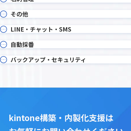
オプション・ワンプラグイン
カイクラ
その他
カテゴリー別アプリ一覧表示プラグ
カラブ
イン
カレンダー生成プラグイン
カンタ
LINE・チャット・SMS
ガルキ
ガリバー商談管理 on kintone
イン
自動採番
ガントチャートプラグイン
クライ
クラウドサイン連携プラグイン
クラウド
バックアップ・セキュリティ
コメント欄非表示プラグイン
コメント
サブテーブルソートプラグイン
サブテー
サブテーブル行コピープラグイン
サブテー
ステータ
ジオコーディングプラグイン
プラグイ
タイムカード・タッチ
タイムテ
タブ表示プラグイン
タブ表
ツリー構造一覧表示プラグイン
ツール
kintone構築・内製化支援は
テーブルへのコピープラグイン
テーブル
テーブ