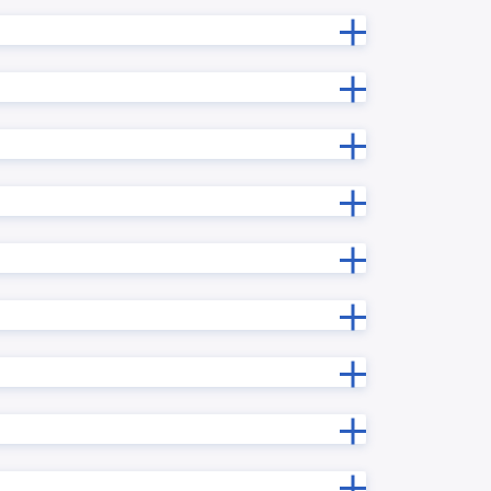
【KINPURA】タブ表示プラグイン
ンリスト
【KINPURA】フィールドTipsプラグ
イン
再確認プ
【KINPURA】レコード変更理由プラ
グイン
プラグイ
【KINPURA】一覧非表示プラグイン
プラグイ
【サイドバー】URLプレビュープ
ラグイン
イルプレ
いいね!プラグイン
ラグイン
きんちゃぼ
じぶんページ
」
みえる、PDF
アプリ内ルックアッププラグイン
プラグイ
アプリ間レコードコピープラグイン
ラグイン
アプリ間レコード更新プラグイン
エラーフィールド入力促進プラグイ