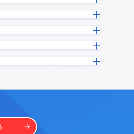
ン
カスタマーコンパス
カレンダープラグイン
カードビュープラグイン
ン
ガントチャートプラグイン
クラウドサイン MAKE
イン
コムデック 生成AI for kintone
コラボフロー連携プラグイン
プラグイ
サブテーブル操作プラグイン
グイン
サムネイル一覧表示プラグイン
ソトバコポータル
タブ表示プラグイン
ntone
タブ表示プラグインPro
テキスト検出プラグイン
イン
テーブルデータ一括編集プラグイン
る
テーブルフィールドコピープラグ