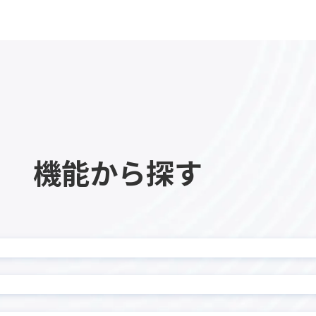
kinveniシリーズ QR・
ne項目非表示プラグイン
読み取り
eniシリーズ 複合グラフ
kMailer
I スケジュール管理プラグイ
krewDashboard
heet
KUZEN for kintone
nect
LINE×kintone連携サ
Eウェブアプリ for LINE
LITONEチャットボット for L
S
WORKS
eaps kintone連携オプシ
機能から探す
manulet（マニュレット
for kintone
Masking Copy プラグイン
monday.com × kinto
 for kintone
ター
ard-kintone連携プラグイ
onboard連携プラグイン
ラウド連携プラグイン for
PCA商魂 B2クラウド 送
ーン
nnect
Platio