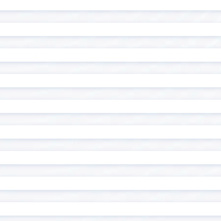
読み取りプラグイン
R-Cloud Proxy for kint
alyze
RoboTANGO
Sansan Data Hub連
I Gateway
ン
CONNECT kintone コネク
Shopifyアプリ「キント
たん連携」
at message
Smart at migration
at tools for kintone
Smart at tools for ki
ザー・組織管理
Naut
Stokプラグイン
Timeline
Gかんばん
TOPPINGフィールド非表示
NG定型文字オート付与
TOPPING新しいタブで開く
企業情報+
Unifinity
for kintone
Workato