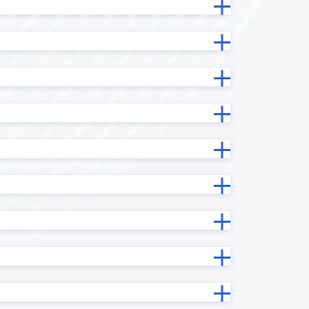
one
Reckoner
RPAロボパットDX
携プラグイ
sansan with kintone
ーン かん
SKYPCE
Smart at tools for kintone BI接
続
ntone ユー
SMS送信プラグイン
taias I/F
TOPPINGいいね
TOPPINGマルチフィールドルックア
ップ
TOPPING横スクロール時列固定
URLエンコードプラグイン
X-point Cloud(エクスポイントクラ
ウド)