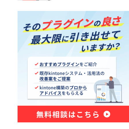
kintone アプリ一覧プラグイン
トプラグイ
kintoneKANAかなプラグイン
御プラグイ
kintoneアプリ管理プラグイン
kintoneタブ表示プラグイン
ッププラグ
kintoneテーブル行移動プラグイン
イン
kintoneプロセスカラープラグイン
ー項目編
kintoneルックアップ一括取得プラ
グイン
条件プラ
kintone一括承認プラグイン
グイン
kintone休日Plusプラグイン
kintone更新確認プラグイン
kintone絵描きプラグイン
グイン
kintone郵便の宛先プラグイン
プラグイ
kintone項目検証プラグイン