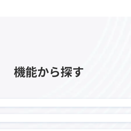
kinveniシリーズ QR・
ne項目非表示プラグイン
読み取り
eniシリーズ 複合グラフ
kMailer
I スケジュール管理プラグイ
krewDashboard
heet
KUZEN for kintone
nect
LINE×kintone連携サ
Eウェブアプリ for LINE
LITONEチャットボット for L
S
WORKS
eaps kintone連携オプシ
機能から探す
manulet（マニュレット
for kintone
Masking Copy プラグイン
monday.com × kinto
 for kintone
ター
ard-kintone連携プラグイ
onboard連携プラグイン
ラウド連携プラグイン for
PCA商魂 B2クラウド 送
ーン
nnect
Platio