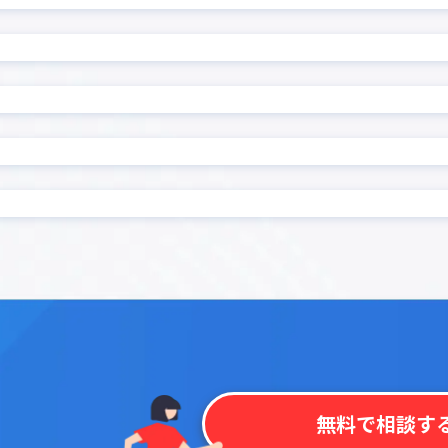
カイクラ kintone連携
ル
カレンダーPlus
ンマップ プラグイン
カンバンプラグイン
ンワークフロー連携プラグ
ガントチャートプラグイ
ゼル
クラウドBOT連携
連携プラグイン for Box
コピーボタン設置プラグ
非表示
コラボフロー
サブテーブルルックアップ
ブルソートプラグイン
ン
ブル集計プラグイン
サブ画面表示kintoneプラ
ス連動必須フィールド設定
ストレージコネクト
ン
ーブル表作成プラグイン
タブ区切りプラグイン
示プラグイン
タブ表示プラグイン for ki
チッププラグイン
ツールチッププラグイン
データコピープラグイン
テーブルデータコピープラグ
無料で相談す
ルデータ一括転送プラグイ