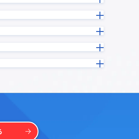
ン
カスタマーコンパス
カレンダープラグイン
カードビュープラグイン
ン
ガントチャートプラグイン
クラウドサイン MAKE
イン
コムデック 生成AI for kintone
コラボフロー連携プラグイン
プラグイ
サブテーブル操作プラグイン
グイン
サムネイル一覧表示プラグイン
ソトバコポータル
タブ表示プラグイン
ntone
タブ表示プラグインPro
テキスト検出プラグイン
イン
テーブルデータ一括編集プラグイン
る
テーブルフィールドコピープラグ