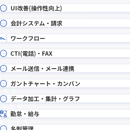
xReport Advance for kintone
Yoom
【KINPURA】テーブルデータカウン
【KINP
UI改善(操作性向上)
トプラグイン
ラグイン
【KINP
会計システム・請求
【KINPURA】フィールド非表示
グイン
【KINPURA】レコード編集待機プラ
【KINP
ワークフロー
グイン
グイン
【KINPURA】日付計算プラグイン
【KINP
CTI(電話)・FAX
【サイドバー】レコード作成プラ
【サイ
グイン
ン
メール送信・メール連携
おもてなしSuite
おりこ
くりかえしPlus
こだわり
ガントチャート・カンバン
じぶんレコード
ふりがな
アクセスログ出力プラグイン
アプリア
データ加工・集計・グラフ
アプリ比較プラグイン
アプリ間
アプリ間レコード一括コピープラ
アプリ
勤怠・給与
グイン
イン
名刺管理
アプリ間レコード集計プラグイン
アプリ間