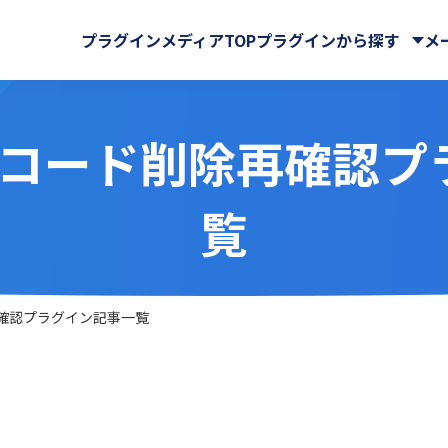
プラグインメディアTOP
プラグインから探す
メ
】レコード削除再確認
株式会社
・QR
BPM株式会社
電子契約
ーバルサイン・ホールディ
ビス連携
iPaaS
覧
GMOグローバルサイン株式
e Sign連携プラグイン
AI-OCRプラグイン for ki
式会社
RPA
スケジュール・マップ
der
Associate AI Hub
ロー
CTI(電話)・FAX
ューションズ株式会社
KYCコンサルティング株式会
RO
benry
工・集計・グラフ
勤怠・給与
ート＆サービス株式会社
NDIソリューションズ株式会
ャット・SMS
自動採番
 cobit
BizteX Connect
株式会社
Sky株式会社
再確認プラグイン記事一覧
 Connect kintone ×
BizteX Connect kinto
chnologies株式会社
Workato株式会社
AI コネクタ
Slack コネクタ
リエーション株式会社
かりんこラボ
tion
Boost! Attachment
クス株式会社
アールスリーインスティテュ
lete
Boost! Echo
株式会社
キャップクラウド株式会社
jector
Boost! Linkage
ヘッド株式会社
クローバ株式会社