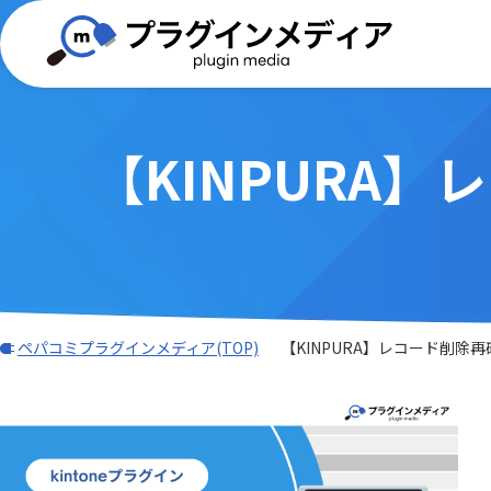
【KINPURA
(TISプラグイン)合同会社ぱんだ商会
画像・写真・添付ファイル
BizteX
バーコード
WEBフォーム
GMOグロ
外部サー
Dropbox Japan 株式会社
ADMAN連携
Adob
ングス株
帳票出力
AI・OCR・
AI名刺解析プラグイン
AsRea
JBアドバンスト・テクノロジー株式
会計システム・請求
ワークフ
k&iソリ
ATTAZoo ＋
AUTO
会社
ガントチャート・カンバン
データ加
M-SOLUTIONS株式会社
NCSサポ
その他
LINE・チ
BIZTELコールセンター
BizteX
Sansan株式会社
SATORI
ペパコミプラグインメディア(TOP)
【KINPURA】レコード削除
BizteX Connect kintone × M365
BizteX
TAMSAN PTE LTD
Umee Te
コネクタ
Open
あさかわシステムズ株式会社
あっとク
Bokフォーム
Boost! Ac
アステリア株式会社
アンデッ
Boost! Cascade
Boost! De
オーサムジョブ合同会社
オートロ
Boost! IMAP
Boost! In
クラフテクス株式会社
クロス・