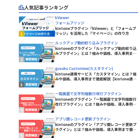
株式会社カミノバ
人気記事ランキング
Excel読み込みプラグイン
株式会社コムデック
グイン
ferret One
kViewer
マ
株式会社システムリサーチ
e
freee連携kintoneプラグイン
フォームブリッジ
株式会社ショーケース
kintoneプラグイン「kViewer」と「フォームブ
GeoPin-MAP
株式会社ジャパンコンピューターサ
リッジ」を活用した『マイページ』の作り方
ービス
googlemapリンクプラグイン
ルックアップ動的絞り込みプラグイン
株式会社スライベックス
kintoneのプラグイン「ルックアップ動的絞り込
e コネクタ
gusuku Customine(カスタマイ
株式会社ソトバコ
みプラグイン」とは？強みや価格、導入事例まで
ン)
徹底解説【kintoneプラグイン】
株式会社テクトロン
HENNGE One
ョンズ
株式会社ノベルワークス
gusuku Customine(カスタマイン)
JSEdit for kintone
kintone連携サービス「カスタマイン」とは？強
株式会社プラスソフト
みや価格、導入事例まで徹底解説【kintone連携
株式会社マップル
Kairos3 × kintone コネクター
サービス】
株式会社リンク
KAIZEN サブスク債権管理プラグイン
一覧画面で文字列複数行改行プラグイン
株式会社ワイ・ビー・シー
プラグイ
kintoneのプラグイン「一覧画面で文字列複数行
KAIZEN必須入力指定プラグイン
株式会社庄内クリエート工業
改行プラグイン」とは？強みや価格、導入事例ま
で徹底解説【kintoneプラグイン】
ボ
株式会社福島情報処理センター
イン
KanbanBoard
アプリ間レコード更新プラグイン
kintoneのプラグイン「アプリ間レコード更新プ
プラグイン
kincone(キンコン)
ラグイン」とは？強みや価格、導入事例まで徹底
RKS【通知
解説【kintoneプラグイン】