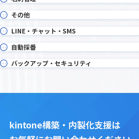
オプション・ワンプラグイン
カイクラ
その他
カテゴリー別アプリ一覧表示プラグ
カラブ
イン
カレンダー生成プラグイン
カンタ
LINE・チャット・SMS
ガルキ
ガリバー商談管理 on kintone
イン
自動採番
ガントチャートプラグイン
クライ
クラウドサイン連携プラグイン
クラウド
バックアップ・セキュリティ
コメント欄非表示プラグイン
コメント
サブテーブルソートプラグイン
サブテー
サブテーブル行コピープラグイン
サブテー
ステータ
ジオコーディングプラグイン
プラグイ
タイムカード・タッチ
タイムテ
タブ表示プラグイン
タブ表
ツリー構造一覧表示プラグイン
ツール
kintone構築・内製化支援は
テーブルへのコピープラグイン
テーブル
テーブ