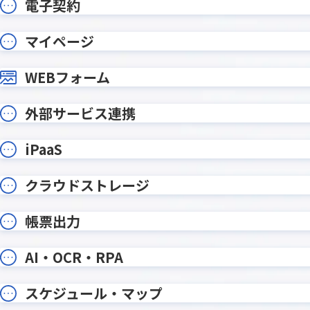
電子契約
Qosmos
QRコード
Repotovas / Repotovas Pro
RiskAn
マイページ
Runbook
Safe A
WEBフォーム
SHANON 
SATORI×kintone連携プラグイン
タ
Smart at AI for kintone
外部サービス連携
smart 
Powered by GPT
Smart at tools for kintone CSV
smart 
iPaaS
入出力
Excel
Spreadsheetプラグイン
Stock
クラウドストレージ
Teams向けメッセージ送信プラグイ
TēPs
ン
帳票出力
TOPPINGかんたん手書きサイン
TOPPIN
TOPPING一覧画面複数行改行表示
TOPPI
AI・OCR・RPA
TransFax連携プラグイン
tsr 
V Callプラグイン for kintone
WinActor 
スケジュール・マップ