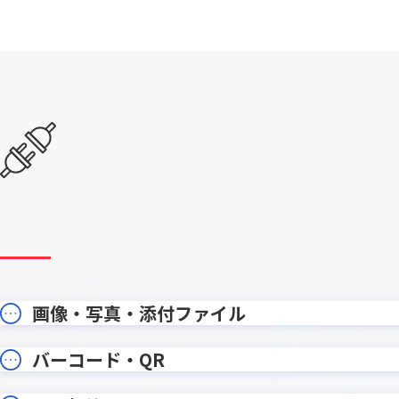
kintone項目絞り込みプラグイン
kinto
kinveniシリーズ タスクボード
kinv
KOYOM
KOUTEI ガントチャートプラグイン
ン
krewData手動実行プラグイン
krewS
Kマッププラグイン
LINE Con
LITON
LITONE for kintone
WORK
MakeL
MAJOR FLOW
ョン
MAPPLE地図プラグイン for
Mashu 
kintone
moconavi
mojula
画像・写真・添付ファイル
onbo
NP後払いair for kintone
ン
PCAク
バーコード・QR
PartnerProp
キント
PDF編集プラグイン for kintone
PenCo