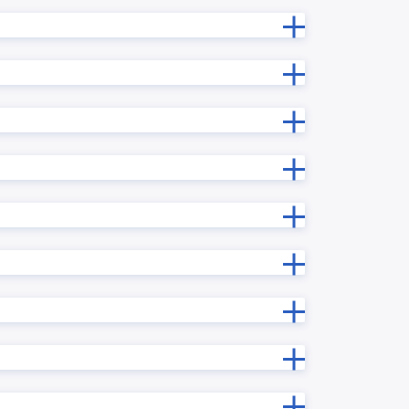
【KINPURA】タブ表示プラグイン
ンリスト
【KINPURA】フィールドTipsプラグ
イン
再確認プ
【KINPURA】レコード変更理由プラ
グイン
プラグイ
【KINPURA】一覧非表示プラグイン
プラグイ
【サイドバー】URLプレビュープ
ラグイン
イルプレ
いいね!プラグイン
ラグイン
きんちゃぼ
じぶんページ
」
みえる、PDF
アプリ内ルックアッププラグイン
プラグイ
アプリ間レコードコピープラグイン
ラグイン
アプリ間レコード更新プラグイン
エラーフィールド入力促進プラグイ