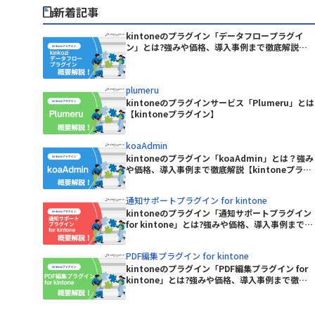
Boost! Spread
サイボウズ株式会社
新着記事
BowNow
テープス株式会社
C-Port
パナソニックネットソリューションズ
kintoneのプラグイン「データフロープラグイ
CData Power BI Connector for
ン」とは?強みや価格、導入事例まで徹底解説
株式会社
one
【kintoneプラグイン】
kintone
ピー・シー・エー株式会社
ン(タスク
Chatwork連携プラグイン(通知
プランニングヴィレッヂ株式会社
plumeru
版)
ユミルリンク株式会社
kintoneのプラグインサービス「Plumeru」とは
CLOUDPAPER
【kintoneプラグイン】
合同会社ラジカルブリッジ
フロー連携
東日印刷株式会社
CROSSLink メル箱
koaAdmin
株式会社BREXA Technology
kintoneのプラグイン「koaAdmin」とは？強み
株式会社fonfun
CTIコネクテル for kintone
や価格、導入事例まで徹底解説【kintoneプラグ
株式会社KDDIウェブコミュニケーシ
イン】
ntoneアダ
ョンズ
DataSyncer CSV to kintone
通知サポートプラグイン for kintone
kintoneのプラグイン「通知サポートプラグイン
株式会社ROBON
for kintone」とは?強みや価格、導入事例まで徹
tone
DataSyncer アプリ to kintone
底解説【kintoneプラグイン】
株式会社ぐーどろ
Google ド
PDF編集プラグイン for kintone
株式会社アディエム
DBHUB Viewer for kintone
kintoneのプラグイン「PDF編集プラグイン for
kintone」とは?強みや価格、導入事例まで徹底
株式会社ウェブウェア
Dropbox for kintone 2.0
解説【kintoneプラグイン】
連携プラグイ
スコンサル
EMdocMaker