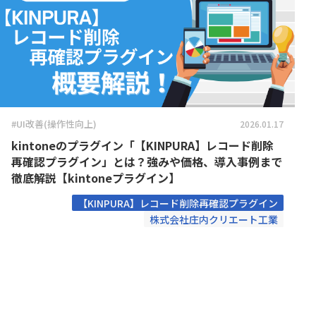
Boost! OAuth IMAP
Boost! OA
コクヨ株式会社
コントラ
Boost! Style
Boost! S
サムライシステム株式会社
スターテ
Box for kintone
Bridge ov
デジタルサーブ株式会社
トヨクモ
CallConnect
CData 
パルサーワークス株式会社
ヒューマ
CData 
ファイブクリック合同会社
フォーム
CData Sync
kinton
ペパコミ株式会社
メイクリ
Chobiit for kintone
Climbe
ユーザックシステム株式会社
丸紅情報
#UI改善(操作性向上)
2026.01.17
COSM
富士電機ITソリューション株式会社
弁護士ド
Coopel(クーペル)
取得プ
kintoneのプラグイン「【KINPURA】レコード削除
株式会社AISIC
株式会社AL
CROS
再確認プラグイン」とは？強みや価格、導入事例まで
株式会社C-RISE
株式会社Cr
CROSSPLugins タブ表示切替
御
徹底解説【kintoneプラグイン】
株式会社GlobalB
株式会社J
DataCo
Cuenote SMS for kintone
【KINPURA】レコード削除再確認プラグイン
Excel 
株式会社N
株式会社庄内クリエート工業
株式会社L is B
DataS
ンズ
DataSyncer for kintone
ト
株式会社ROBOT PAYMENT
株式会社S
DataSyncer フォーム to
株式会社アイティーフィット
株式会社
DataS
kintone
株式会社
株式会社アーセス
direct
Direct
リサーチ
Dropbox for kintone Premium
Dropbo