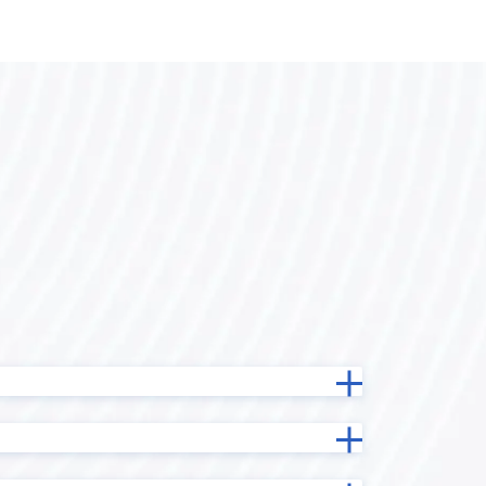
バーコード
kinveniシリーズ ガントチャート
koaAdmin
krewData
kViewer
ービス
LINE向けメッセージ送信プラグイン
INE
LOYCUS
）
MAP-STAR for kintone
MiiTel×kintone連携プラグイン
ne コネク
MTG効率化プラグイン
oproarts
り状連携
PDFプレビュープラグイン
plumeru