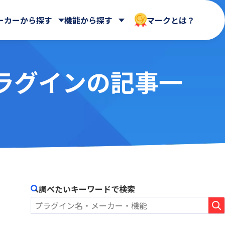
ーカーから探す
機能から探す
マークとは？
プラグインの記事一
CData Software Japan 合同会社
マイページ
クラウドストレージ
会社
HENNGE株式会社
ntone
AIntone+
UI改善(操作性向上)
ASTERIA WARP Core
メール送信・メール連携
社
Loycus株式会社
Billitone
名刺管理
BizteX Connect kintone ×
社
rex0220
バックアップ・セキュリティ
Google Workspace コネクタ
Spica
ne ×
Yoom株式会社
BlueBean
さくらホームグループ株式会社
調べたいキーワードで検索
Boost! Calendar
ート
エムザス株式会社
Boost! Gantt
クラウドサーカス株式会社
Boost! Mail
コアノーツ株式会社