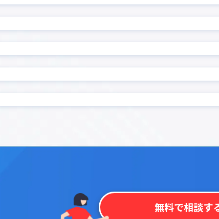
カイクラ kintone連携
ル
カレンダーPlus
ンマップ プラグイン
カンバンプラグイン
ンワークフロー連携プラグ
ガントチャートプラグイ
ゼル
クラウドBOT連携
連携プラグイン for Box
コピーボタン設置プラグ
非表示
コラボフロー
サブテーブルルックアップ
ブルソートプラグイン
ン
ブル集計プラグイン
サブ画面表示kintoneプラ
ス連動必須フィールド設定
ストレージコネクト
ン
ーブル表作成プラグイン
タブ区切りプラグイン
示プラグイン
タブ表示プラグイン for ki
チッププラグイン
ツールチッププラグイン
データコピープラグイン
テーブルデータコピープラグ
無料で相談す
ルデータ一括転送プラグイ