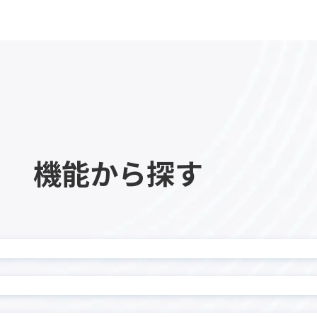
kinveniシリーズ QR・
ne項目非表示プラグイン
読み取り
eniシリーズ 複合グラフ
kMailer
I スケジュール管理プラグイ
krewDashboard
heet
KUZEN for kintone
nect
LINE×kintone連携サ
Eウェブアプリ for LINE
LITONEチャットボット for L
S
WORKS
eaps kintone連携オプシ
機能から探す
manulet（マニュレット
for kintone
Masking Copy プラグイン
monday.com × kinto
 for kintone
ター
ard-kintone連携プラグイ
onboard連携プラグイン
ラウド連携プラグイン for
PCA商魂 B2クラウド 送
ーン
nnect
Platio