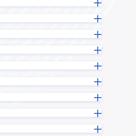
one
Reckoner
RPAロボパットDX
携プラグイ
sansan with kintone
ーン かん
SKYPCE
Smart at tools for kintone BI接
続
ntone ユー
SMS送信プラグイン
taias I/F
TOPPINGいいね
TOPPINGマルチフィールドルックア
ップ
TOPPING横スクロール時列固定
URLエンコードプラグイン
X-point Cloud(エクスポイントクラ
ウド)