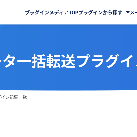
プラグインメディアTOP
プラグインから探す
メ
ータ一括転送プラグイ
株式会社
・QR
BPM株式会社
電子契約
ーバルサイン・ホールディ
ビス連携
iPaaS
GMOグローバルサイン株式
e Sign連携プラグイン
AI-OCRプラグイン for ki
式会社
RPA
スケジュール・マップ
der
Associate AI Hub
ロー
CTI(電話)・FAX
ューションズ株式会社
KYCコンサルティング株式会
RO
benry
工・集計・グラフ
勤怠・給与
ート＆サービス株式会社
NDIソリューションズ株式会
ャット・SMS
自動採番
 cobit
BizteX Connect
株式会社
Sky株式会社
グイン記事一覧
 Connect kintone ×
BizteX Connect kinto
chnologies株式会社
Workato株式会社
AI コネクタ
Slack コネクタ
リエーション株式会社
かりんこラボ
tion
Boost! Attachment
クス株式会社
アールスリーインスティテュ
lete
Boost! Echo
株式会社
キャップクラウド株式会社
jector
Boost! Linkage
ヘッド株式会社
クローバ株式会社