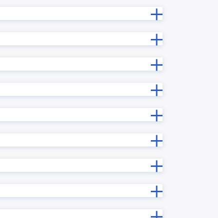
【KINPURA】タブ表示プラグイン
ンリスト
【KINPURA】フィールドTipsプラグ
イン
再確認プ
【KINPURA】レコード変更理由プラ
グイン
プラグイ
【KINPURA】一覧非表示プラグイン
プラグイ
【サイドバー】URLプレビュープ
ラグイン
イルプレ
いいね!プラグイン
ラグイン
きんちゃぼ
じぶんページ
」
みえる、PDF
アプリ内ルックアッププラグイン
プラグイ
アプリ間レコードコピープラグイン
ラグイン
アプリ間レコード更新プラグイン
エラーフィールド入力促進プラグイ