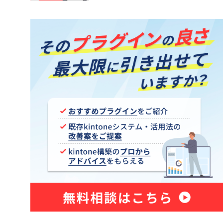
kintone アプリ一覧プラグイン
トプラグイ
kintoneKANAかなプラグイン
御プラグイ
kintoneアプリ管理プラグイン
kintoneタブ表示プラグイン
ッププラグ
kintoneテーブル行移動プラグイン
イン
kintoneプロセスカラープラグイン
ー項目編
kintoneルックアップ一括取得プラ
グイン
条件プラ
kintone一括承認プラグイン
グイン
kintone休日Plusプラグイン
kintone更新確認プラグイン
kintone絵描きプラグイン
グイン
kintone郵便の宛先プラグイン
プラグイ
kintone項目検証プラグイン