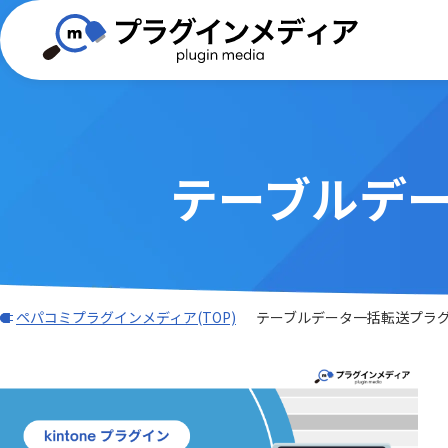
テーブルデ
(TISプラグイン)合同会社ぱんだ商会
画像・写真・添付ファイル
BizteX
バーコード
WEBフォーム
GMOグロ
外部サー
Dropbox Japan 株式会社
ADMAN連携
Adob
ングス株
帳票出力
AI・OCR・
AI名刺解析プラグイン
AsRea
JBアドバンスト・テクノロジー株式
会計システム・請求
ワークフ
k&iソリ
ATTAZoo ＋
AUTO
会社
ガントチャート・カンバン
データ加
M-SOLUTIONS株式会社
NCSサポ
その他
LINE・チ
BIZTELコールセンター
BizteX
Sansan株式会社
SATORI
ペパコミプラグインメディア(TOP)
テーブルデータ一括転送プラ
BizteX Connect kintone × M365
BizteX
TAMSAN PTE LTD
Umee Te
コネクタ
Open
あさかわシステムズ株式会社
あっとク
Bokフォーム
Boost! Ac
アステリア株式会社
アンデッ
Boost! Cascade
Boost! De
オーサムジョブ合同会社
オートロ
Boost! IMAP
Boost! In
クラフテクス株式会社
クロス・