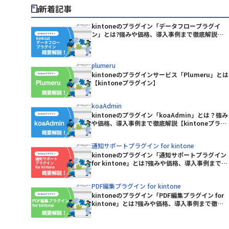
Boost! Spread
サイボウズ株式会社
新着記事
BowNow
テープス株式会社
C-Port
パナソニックネットソリューションズ
kintoneのプラグイン「データフロープラグイ
CData Power BI Connector for
ン」とは?強みや価格、導入事例まで徹底解説
株式会社
one
【kintoneプラグイン】
kintone
ピー・シー・エー株式会社
ン(タスク
Chatwork連携プラグイン(通知
プランニングヴィレッヂ株式会社
plumeru
版)
ユミルリンク株式会社
kintoneのプラグインサービス「Plumeru」とは
CLOUDPAPER
【kintoneプラグイン】
合同会社ラジカルブリッジ
フロー連携
東日印刷株式会社
CROSSLink メル箱
koaAdmin
株式会社BREXA Technology
kintoneのプラグイン「koaAdmin」とは？強み
株式会社fonfun
CTIコネクテル for kintone
や価格、導入事例まで徹底解説【kintoneプラグ
株式会社KDDIウェブコミュニケーシ
イン】
ntoneアダ
ョンズ
DataSyncer CSV to kintone
通知サポートプラグイン for kintone
kintoneのプラグイン「通知サポートプラグイン
株式会社ROBON
for kintone」とは?強みや価格、導入事例まで徹
tone
DataSyncer アプリ to kintone
底解説【kintoneプラグイン】
株式会社ぐーどろ
Google ド
PDF編集プラグイン for kintone
株式会社アディエム
DBHUB Viewer for kintone
kintoneのプラグイン「PDF編集プラグイン for
kintone」とは?強みや価格、導入事例まで徹底
株式会社ウェブウェア
Dropbox for kintone 2.0
解説【kintoneプラグイン】
連携プラグイ
スコンサル
EMdocMaker