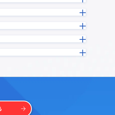
ン
カスタマーコンパス
カレンダープラグイン
カードビュープラグイン
ン
ガントチャートプラグイン
クラウドサイン MAKE
イン
コムデック 生成AI for kintone
コラボフロー連携プラグイン
プラグイ
サブテーブル操作プラグイン
グイン
サムネイル一覧表示プラグイン
ソトバコポータル
タブ表示プラグイン
ntone
タブ表示プラグインPro
テキスト検出プラグイン
イン
テーブルデータ一括編集プラグイン
る
テーブルフィールドコピープラグ