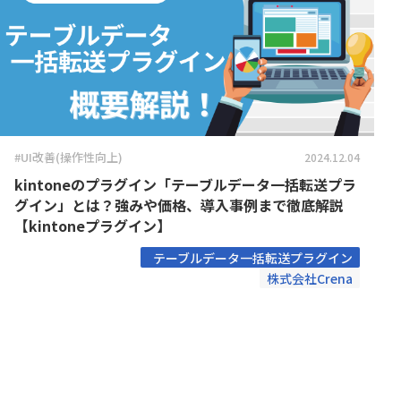
Boost! OAuth IMAP
Boost! OA
コクヨ株式会社
コントラ
Boost! Style
Boost! S
サムライシステム株式会社
スターテ
Box for kintone
Bridge ov
デジタルサーブ株式会社
トヨクモ
CallConnect
CData 
パルサーワークス株式会社
ヒューマ
CData 
ファイブクリック合同会社
フォーム
CData Sync
kinton
ペパコミ株式会社
メイクリ
Chobiit for kintone
Climbe
ユーザックシステム株式会社
丸紅情報
#UI改善(操作性向上)
2024.12.04
COSM
富士電機ITソリューション株式会社
弁護士ド
Coopel(クーペル)
取得プ
kintoneのプラグイン「テーブルデータ一括転送プラ
株式会社AISIC
株式会社AL
CROS
グイン」とは？強みや価格、導入事例まで徹底解説
株式会社C-RISE
株式会社Cr
CROSSPLugins タブ表示切替
御
【kintoneプラグイン】
株式会社GlobalB
株式会社J
DataCo
Cuenote SMS for kintone
テーブルデータ一括転送プラグイン
Excel 
株式会社N
株式会社Crena
株式会社L is B
DataS
ンズ
DataSyncer for kintone
ト
株式会社ROBOT PAYMENT
株式会社S
DataSyncer フォーム to
株式会社アイティーフィット
株式会社
DataS
kintone
株式会社
株式会社アーセス
direct
Direct
リサーチ
Dropbox for kintone Premium
Dropbo