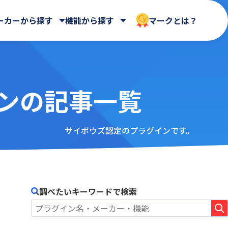
ーカーから探す
機能から探す
マークとは？
ンの記事一覧
CData Software Japan 合同会社
マイページ
クラウドストレージ
会社
HENNGE株式会社
ntone
AIntone+
UI改善(操作性向上)
ASTERIA WARP Core
メール送信・メール連携
サイボウズ認定のプラグインです。
社
Loycus株式会社
Billitone
名刺管理
BizteX Connect kintone ×
社
rex0220
バックアップ・セキュリティ
Google Workspace コネクタ
Spica
ne ×
Yoom株式会社
BlueBean
さくらホームグループ株式会社
調べたいキーワードで検索
Boost! Calendar
ート
エムザス株式会社
Boost! Gantt
クラウドサーカス株式会社
Boost! Mail
コアノーツ株式会社