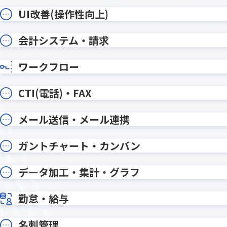
xReport Advance for kintone
Yoom
【KINPURA】テーブルデータカウン
【KINP
UI改善(操作性向上)
トプラグイン
ラグイン
【KINP
会計システム・請求
【KINPURA】フィールド非表示
グイン
【KINPURA】レコード編集待機プラ
【KINP
ワークフロー
グイン
グイン
【KINPURA】日付計算プラグイン
【KINP
CTI(電話)・FAX
【サイドバー】レコード作成プラ
【サイ
グイン
ン
メール送信・メール連携
おもてなしSuite
おりこ
くりかえしPlus
こだわり
ガントチャート・カンバン
じぶんレコード
ふりがな
アクセスログ出力プラグイン
アプリア
データ加工・集計・グラフ
アプリ比較プラグイン
アプリ間
アプリ間レコード一括コピープラ
アプリ
勤怠・給与
グイン
イン
名刺管理
アプリ間レコード集計プラグイン
アプリ間