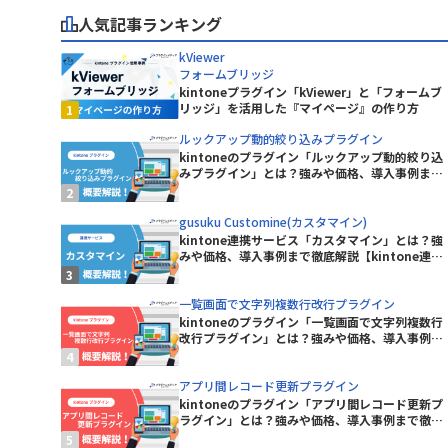
株式会社カミノバ
人気記事ランキング
Excel読み込みプラグイン
株式会社コムデック
グイン
ferret One
kViewer
マ
株式会社システムリサーチ
e
freee連携kintoneプラグイン
フォームブリッジ
株式会社ショーケース
kintoneプラグイン「kViewer」と「フォームブ
GeoPin-MAP
株式会社ジャパンコンピューターサ
リッジ」を活用した『マイページ』の作り方
ービス
googlemapリンクプラグイン
ルックアップ動的絞り込みプラグイン
株式会社スライベックス
kintoneのプラグイン「ルックアップ動的絞り込
e コネクタ
gusuku Customine(カスタマイ
株式会社ソトバコ
みプラグイン」とは？強みや価格、導入事例まで
ン)
徹底解説【kintoneプラグイン】
株式会社テクトロン
HENNGE One
ョンズ
株式会社ノベルワークス
gusuku Customine(カスタマイン)
JSEdit for kintone
kintone連携サービス「カスタマイン」とは？強
株式会社プラスソフト
みや価格、導入事例まで徹底解説【kintone連携
株式会社マップル
Kairos3 × kintone コネクター
サービス】
株式会社リンク
KAIZEN サブスク債権管理プラグイン
一覧画面で文字列複数行改行プラグイン
株式会社ワイ・ビー・シー
プラグイ
kintoneのプラグイン「一覧画面で文字列複数行
KAIZEN必須入力指定プラグイン
株式会社庄内クリエート工業
改行プラグイン」とは？強みや価格、導入事例ま
で徹底解説【kintoneプラグイン】
ボ
株式会社福島情報処理センター
イン
KanbanBoard
アプリ間レコード更新プラグイン
kintoneのプラグイン「アプリ間レコード更新プ
プラグイン
kincone(キンコン)
ラグイン」とは？強みや価格、導入事例まで徹底
RKS【通知
解説【kintoneプラグイン】