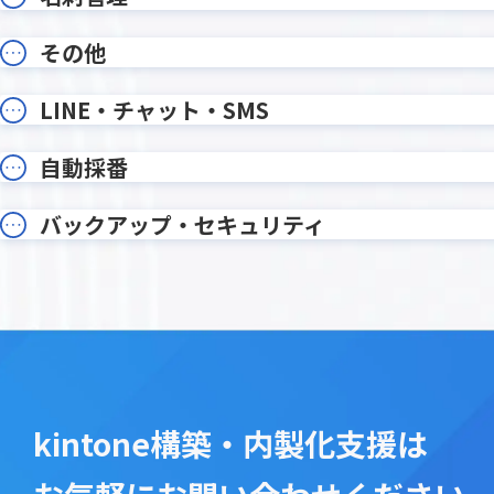
オプション・ワンプラグイン
カイクラ
その他
カテゴリー別アプリ一覧表示プラグ
カラブ
イン
カレンダー生成プラグイン
カンタ
LINE・チャット・SMS
ガルキ
ガリバー商談管理 on kintone
イン
自動採番
ガントチャートプラグイン
クライ
クラウドサイン連携プラグイン
クラウド
バックアップ・セキュリティ
コメント欄非表示プラグイン
コメント
サブテーブルソートプラグイン
サブテー
サブテーブル行コピープラグイン
サブテー
ステータ
ジオコーディングプラグイン
プラグイ
タイムカード・タッチ
タイムテ
タブ表示プラグイン
タブ表
ツリー構造一覧表示プラグイン
ツール
kintone構築・内製化支援は
テーブルへのコピープラグイン
テーブル
テーブ