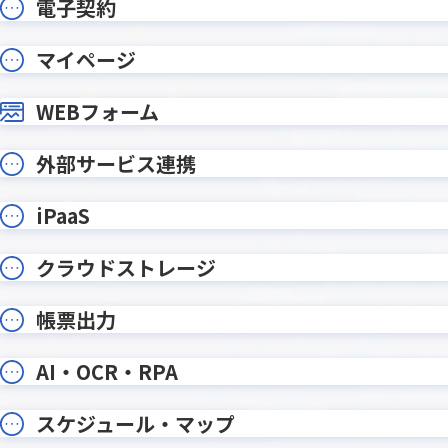
電子契約
Qosmos
QRコード
Repotovas / Repotovas Pro
RiskAn
マイページ
Runbook
Safe A
WEBフォーム
SHANON 
SATORI×kintone連携プラグイン
タ
Smart at AI for kintone
外部サービス連携
smart 
Powered by GPT
Smart at tools for kintone CSV
smart 
iPaaS
入出力
Excel
Spreadsheetプラグイン
Stock
クラウドストレージ
Teams向けメッセージ送信プラグイ
TēPs
ン
帳票出力
TOPPINGかんたん手書きサイン
TOPPIN
TOPPING一覧画面複数行改行表示
TOPPI
AI・OCR・RPA
TransFax連携プラグイン
tsr 
V Callプラグイン for kintone
WinActor 
スケジュール・マップ