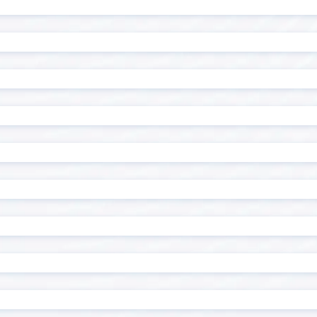
読み取りプラグイン
R-Cloud Proxy for kint
alyze
RoboTANGO
Sansan Data Hub連
I Gateway
ン
CONNECT kintone コネク
Shopifyアプリ「キント
たん連携」
at message
Smart at migration
at tools for kintone
Smart at tools for ki
ザー・組織管理
Naut
Stokプラグイン
Timeline
Gかんばん
TOPPINGフィールド非表示
NG定型文字オート付与
TOPPING新しいタブで開く
企業情報+
Unifinity
for kintone
Workato