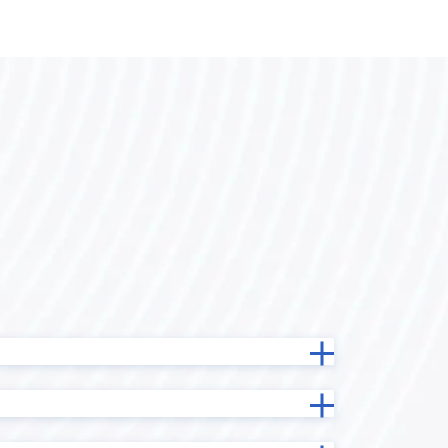
バーコード
kinveniシリーズ ガントチャート
koaAdmin
krewData
kViewer
ービス
LINE向けメッセージ送信プラグイン
INE
LOYCUS
）
MAP-STAR for kintone
MiiTel×kintone連携プラグイン
ne コネク
MTG効率化プラグイン
oproarts
り状連携
PDFプレビュープラグイン
plumeru