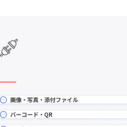
kintone項目絞り込みプラグイン
kinto
kinveniシリーズ タスクボード
kinv
KOYOM
KOUTEI ガントチャートプラグイン
ン
krewData手動実行プラグイン
krewS
Kマッププラグイン
LINE Con
LITON
LITONE for kintone
WORK
MakeL
MAJOR FLOW
ョン
MAPPLE地図プラグイン for
Mashu 
kintone
moconavi
mojula
画像・写真・添付ファイル
onbo
NP後払いair for kintone
ン
PCAク
バーコード・QR
PartnerProp
キント
PDF編集プラグイン for kintone
PenCo