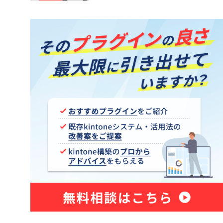
kintone アプリ一覧プラグイン
トプラグイ
kintoneKANAかなプラグイン
御プラグイ
kintoneアプリ管理プラグイン
kintoneタブ表示プラグイン
ッププラグ
kintoneテーブル行移動プラグイン
イン
kintoneプロセスカラープラグイン
ー項目編
kintoneルックアップ一括取得プラ
グイン
条件プラ
kintone一括承認プラグイン
グイン
kintone休日Plusプラグイン
kintone更新確認プラグイン
kintone絵描きプラグイン
グイン
kintone郵便の宛先プラグイン
プラグイ
kintone項目検証プラグイン