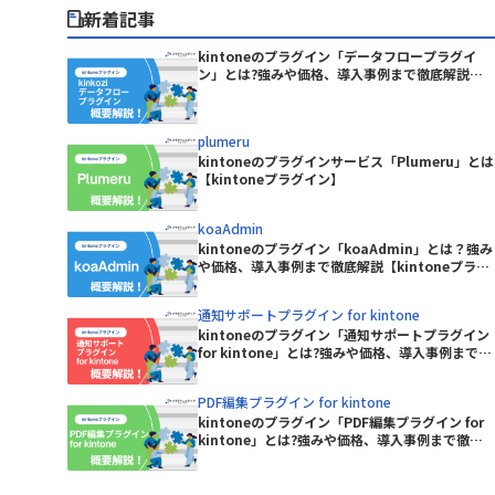
Boost! Spread
サイボウズ株式会社
新着記事
BowNow
テープス株式会社
C-Port
パナソニックネットソリューションズ
kintoneのプラグイン「データフロープラグイ
CData Power BI Connector for
ン」とは?強みや価格、導入事例まで徹底解説
株式会社
one
【kintoneプラグイン】
kintone
ピー・シー・エー株式会社
ン(タスク
Chatwork連携プラグイン(通知
プランニングヴィレッヂ株式会社
plumeru
版)
ユミルリンク株式会社
kintoneのプラグインサービス「Plumeru」とは
CLOUDPAPER
【kintoneプラグイン】
合同会社ラジカルブリッジ
フロー連携
東日印刷株式会社
CROSSLink メル箱
koaAdmin
株式会社BREXA Technology
kintoneのプラグイン「koaAdmin」とは？強み
株式会社fonfun
CTIコネクテル for kintone
や価格、導入事例まで徹底解説【kintoneプラグ
株式会社KDDIウェブコミュニケーシ
イン】
ntoneアダ
ョンズ
DataSyncer CSV to kintone
通知サポートプラグイン for kintone
kintoneのプラグイン「通知サポートプラグイン
株式会社ROBON
for kintone」とは?強みや価格、導入事例まで徹
tone
DataSyncer アプリ to kintone
底解説【kintoneプラグイン】
株式会社ぐーどろ
Google ド
PDF編集プラグイン for kintone
株式会社アディエム
DBHUB Viewer for kintone
kintoneのプラグイン「PDF編集プラグイン for
kintone」とは?強みや価格、導入事例まで徹底
株式会社ウェブウェア
Dropbox for kintone 2.0
解説【kintoneプラグイン】
連携プラグイ
スコンサル
EMdocMaker