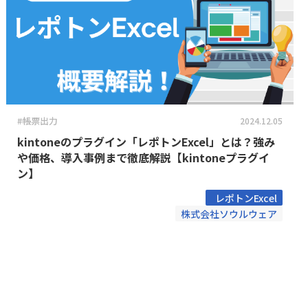
uth Mail
Boost! Report
クトマネジメント株式会社
サイネット株式会社
ubmit
Boost! Upsert
ィアレイズ株式会社
タイムコンシェル株式会社
er for kintone
BulkReuse
株式会社
トライコーン株式会社
Arc
CData Drivers for kint
ンリソシア株式会社
ビットリバー株式会社
Tableau Connector for
Chatwork連携プラグイ
メーラー株式会社
フリー株式会社
e
版)
ープス株式会社
メシウス株式会社
rCloud外部連携オプション
CloudGate UNO
システムズ株式会社
合同会社Pons
#帳票出力
2024.12.05
OSNET API 企業概要データ
CROSSLink Grワーク
ットコム株式会社
有限会社エーアイティ研究所
ラグイン
by kintone
kintoneのプラグイン「レポトンExcel」とは？強み
CONTA
株式会社BA&C
SPLugins 条件フィールド制
や価格、導入事例まで徹底解説【kintoneプラグイ
ena
株式会社DECOH
CSV出力設定プラグイン
ン】
VX
株式会社KDC
llabo for kintone -
DataSpider Servista ki
レポトンExcel
Export
プタ
TTデータビジネスブレイ
株式会社ソウルウェア
株式会社RevComm
yncer kintone エクスポー
DataSyncer PDF to kin
ICシステム
株式会社ZERONI
DBHUB for kintone & 
アイ・コン
株式会社アスタリスク
yncer メール to kintone
ライブ
インターナショナルシステム
株式会社インフォメックス
 Label Print for Brother
Dropbox for kintone
Eight Team×kintone
株式会社オービックビジネ
xSign for kintone