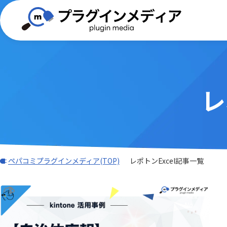
レ
(TISプラグイン)合同会社ぱんだ商会
画像・写真・添付ファイル
BizteX
バーコード
WEBフォーム
GMOグロ
外部サー
Dropbox Japan 株式会社
ADMAN連携
Adob
ングス株
帳票出力
AI・OCR・
AI名刺解析プラグイン
AsRea
JBアドバンスト・テクノロジー株式
会計システム・請求
ワークフ
k&iソリ
ATTAZoo ＋
AUTO
会社
ガントチャート・カンバン
データ加
M-SOLUTIONS株式会社
NCSサポ
その他
LINE・チ
BIZTELコールセンター
BizteX
Sansan株式会社
SATORI
ペパコミプラグインメディア(TOP)
レポトンExcel記事一覧
BizteX Connect kintone × M365
BizteX
TAMSAN PTE LTD
Umee Te
コネクタ
Open
あさかわシステムズ株式会社
あっとク
Bokフォーム
Boost! Ac
アステリア株式会社
アンデッ
Boost! Cascade
Boost! De
オーサムジョブ合同会社
オートロ
Boost! IMAP
Boost! In
クラフテクス株式会社
クロス・