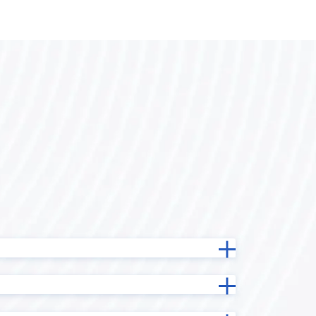
バーコード
kinveniシリーズ ガントチャート
koaAdmin
krewData
kViewer
ービス
LINE向けメッセージ送信プラグイン
INE
LOYCUS
）
MAP-STAR for kintone
MiiTel×kintone連携プラグイン
ne コネク
MTG効率化プラグイン
oproarts
り状連携
PDFプレビュープラグイン
plumeru