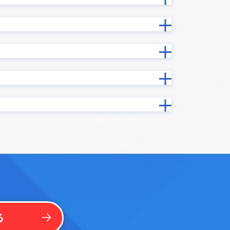
ン
カスタマーコンパス
カレンダープラグイン
カードビュープラグイン
ン
ガントチャートプラグイン
クラウドサイン MAKE
イン
コムデック 生成AI for kintone
コラボフロー連携プラグイン
プラグイ
サブテーブル操作プラグイン
グイン
サムネイル一覧表示プラグイン
ソトバコポータル
タブ表示プラグイン
ntone
タブ表示プラグインPro
テキスト検出プラグイン
イン
テーブルデータ一括編集プラグイン
る
テーブルフィールドコピープラグ