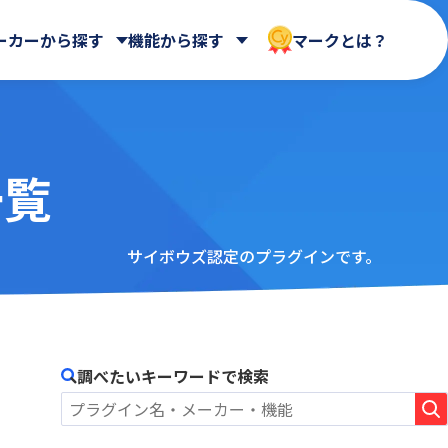
ーカーから探す
機能から探す
マークとは？
一覧
CData Software Japan 合同会社
マイページ
クラウドストレージ
会社
HENNGE株式会社
ntone
AIntone+
UI改善(操作性向上)
ASTERIA WARP Core
メール送信・メール連携
サイボウズ認定のプラグインです。
社
Loycus株式会社
Billitone
名刺管理
BizteX Connect kintone ×
社
rex0220
バックアップ・セキュリティ
Google Workspace コネクタ
Spica
ne ×
Yoom株式会社
BlueBean
さくらホームグループ株式会社
調べたいキーワードで検索
Boost! Calendar
ート
エムザス株式会社
Boost! Gantt
クラウドサーカス株式会社
Boost! Mail
コアノーツ株式会社