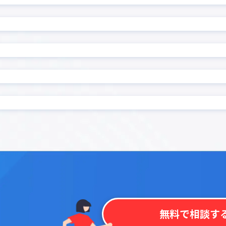
カイクラ kintone連携
ル
カレンダーPlus
ンマップ プラグイン
カンバンプラグイン
ンワークフロー連携プラグ
ガントチャートプラグイ
ゼル
クラウドBOT連携
連携プラグイン for Box
コピーボタン設置プラグ
非表示
コラボフロー
サブテーブルルックアップ
ブルソートプラグイン
ン
ブル集計プラグイン
サブ画面表示kintoneプラ
ス連動必須フィールド設定
ストレージコネクト
ン
ーブル表作成プラグイン
タブ区切りプラグイン
示プラグイン
タブ表示プラグイン for ki
チッププラグイン
ツールチッププラグイン
データコピープラグイン
テーブルデータコピープラグ
無料で相談す
ルデータ一括転送プラグイ