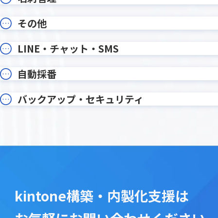
オプション・ワンプラグイン
カイクラ
その他
カテゴリー別アプリ一覧表示プラグ
カラブ
イン
カレンダー生成プラグイン
カンタ
LINE・チャット・SMS
ガルキ
ガリバー商談管理 on kintone
イン
自動採番
ガントチャートプラグイン
クライ
クラウドサイン連携プラグイン
クラウド
バックアップ・セキュリティ
コメント欄非表示プラグイン
コメント
サブテーブルソートプラグイン
サブテー
サブテーブル行コピープラグイン
サブテー
ステータ
ジオコーディングプラグイン
プラグイ
タイムカード・タッチ
タイムテ
タブ表示プラグイン
タブ表
ツリー構造一覧表示プラグイン
ツール
kintone構築・内製化支援は
テーブルへのコピープラグイン
テーブル
テーブ