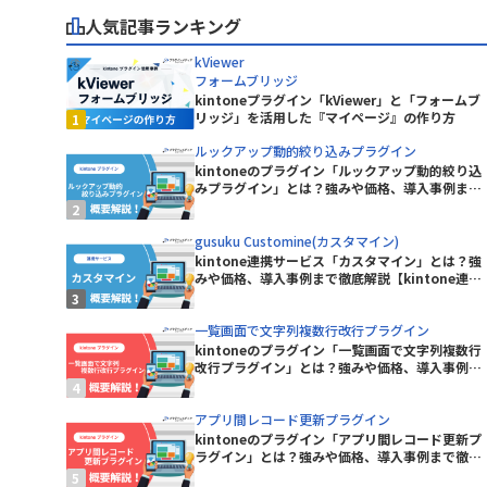
株式会社カミノバ
人気記事ランキング
Excel読み込みプラグイン
株式会社コムデック
グイン
ferret One
kViewer
マ
株式会社システムリサーチ
e
freee連携kintoneプラグイン
フォームブリッジ
株式会社ショーケース
kintoneプラグイン「kViewer」と「フォームブ
GeoPin-MAP
株式会社ジャパンコンピューターサ
リッジ」を活用した『マイページ』の作り方
ービス
googlemapリンクプラグイン
ルックアップ動的絞り込みプラグイン
株式会社スライベックス
kintoneのプラグイン「ルックアップ動的絞り込
e コネクタ
gusuku Customine(カスタマイ
株式会社ソトバコ
みプラグイン」とは？強みや価格、導入事例まで
ン)
徹底解説【kintoneプラグイン】
株式会社テクトロン
HENNGE One
ョンズ
株式会社ノベルワークス
gusuku Customine(カスタマイン)
JSEdit for kintone
kintone連携サービス「カスタマイン」とは？強
株式会社プラスソフト
みや価格、導入事例まで徹底解説【kintone連携
株式会社マップル
Kairos3 × kintone コネクター
サービス】
株式会社リンク
KAIZEN サブスク債権管理プラグイン
一覧画面で文字列複数行改行プラグイン
株式会社ワイ・ビー・シー
プラグイ
kintoneのプラグイン「一覧画面で文字列複数行
KAIZEN必須入力指定プラグイン
株式会社庄内クリエート工業
改行プラグイン」とは？強みや価格、導入事例ま
で徹底解説【kintoneプラグイン】
ボ
株式会社福島情報処理センター
イン
KanbanBoard
アプリ間レコード更新プラグイン
kintoneのプラグイン「アプリ間レコード更新プ
プラグイン
kincone(キンコン)
ラグイン」とは？強みや価格、導入事例まで徹底
RKS【通知
解説【kintoneプラグイン】