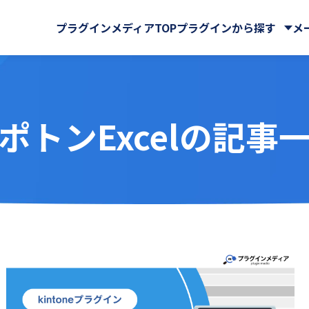
プラグインメディアTOP
プラグインから探す
メ
ポトンExcelの記事
株式会社
・QR
BPM株式会社
電子契約
ーバルサイン・ホールディ
ビス連携
iPaaS
GMOグローバルサイン株式
e Sign連携プラグイン
AI-OCRプラグイン for ki
式会社
RPA
スケジュール・マップ
der
Associate AI Hub
ロー
CTI(電話)・FAX
ューションズ株式会社
KYCコンサルティング株式会
RO
benry
工・集計・グラフ
勤怠・給与
ート＆サービス株式会社
NDIソリューションズ株式会
ャット・SMS
自動採番
 cobit
BizteX Connect
株式会社
Sky株式会社
 Connect kintone ×
BizteX Connect kinto
chnologies株式会社
Workato株式会社
AI コネクタ
Slack コネクタ
リエーション株式会社
かりんこラボ
tion
Boost! Attachment
クス株式会社
アールスリーインスティテュ
lete
Boost! Echo
株式会社
キャップクラウド株式会社
jector
Boost! Linkage
ヘッド株式会社
クローバ株式会社