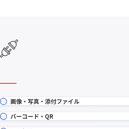
kintone項目絞り込みプラグイン
kinto
kinveniシリーズ タスクボード
kinv
KOYOM
KOUTEI ガントチャートプラグイン
ン
krewData手動実行プラグイン
krewS
Kマッププラグイン
LINE Con
LITON
LITONE for kintone
WORK
MakeL
MAJOR FLOW
ョン
MAPPLE地図プラグイン for
Mashu 
kintone
moconavi
mojula
画像・写真・添付ファイル
onbo
NP後払いair for kintone
ン
PCAク
バーコード・QR
PartnerProp
キント
PDF編集プラグイン for kintone
PenCo