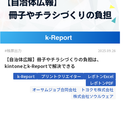
Boost! OAuth IMAP
Boost! OA
コクヨ株式会社
コントラ
Boost! Style
Boost! S
サムライシステム株式会社
スターテ
Box for kintone
Bridge ov
デジタルサーブ株式会社
トヨクモ
CallConnect
CData 
パルサーワークス株式会社
ヒューマ
CData 
ファイブクリック合同会社
フォーム
CData Sync
kinton
ペパコミ株式会社
メイクリ
Chobiit for kintone
Climbe
ユーザックシステム株式会社
丸紅情報
#帳票出力
2025.09.26
COSM
富士電機ITソリューション株式会社
弁護士ド
Coopel(クーペル)
取得プ
【自治体広報】冊子やチラシづくりの負担は、
株式会社AISIC
株式会社AL
CROS
kintoneとk-Reportで解決できる
株式会社C-RISE
株式会社Cr
CROSSPLugins タブ表示切替
御
k-Report
プリントクリエイター
レポトンExcel
株式会社GlobalB
株式会社J
DataCo
Cuenote SMS for kintone
レポトンPDF
Excel 
株式会社N
オーサムジョブ合同会社
トヨクモ株式会社
株式会社L is B
DataS
ンズ
DataSyncer for kintone
株式会社ソウルウェア
ト
株式会社ROBOT PAYMENT
株式会社S
DataSyncer フォーム to
株式会社アイティーフィット
株式会社
DataS
kintone
株式会社
株式会社アーセス
direct
Direct
リサーチ
Dropbox for kintone Premium
Dropbo