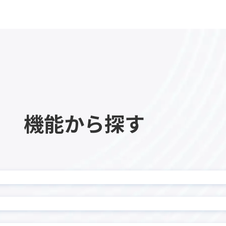
kinveniシリーズ QR・
ne項目非表示プラグイン
読み取り
eniシリーズ 複合グラフ
kMailer
I スケジュール管理プラグイ
krewDashboard
heet
KUZEN for kintone
nect
LINE×kintone連携サ
Eウェブアプリ for LINE
LITONEチャットボット for L
S
WORKS
eaps kintone連携オプシ
機能から探す
manulet（マニュレット
for kintone
Masking Copy プラグイン
monday.com × kinto
 for kintone
ター
ard-kintone連携プラグイ
onboard連携プラグイン
ラウド連携プラグイン for
PCA商魂 B2クラウド 送
ーン
nnect
Platio