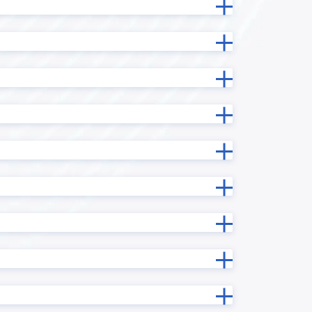
one
Reckoner
RPAロボパットDX
携プラグイ
sansan with kintone
ーン かん
SKYPCE
Smart at tools for kintone BI接
続
ntone ユー
SMS送信プラグイン
taias I/F
TOPPINGいいね
TOPPINGマルチフィールドルックア
ップ
TOPPING横スクロール時列固定
URLエンコードプラグイン
X-point Cloud(エクスポイントクラ
ウド)