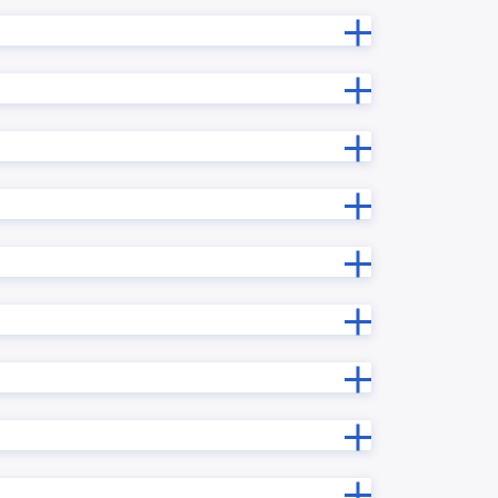
【KINPURA】タブ表示プラグイン
ンリスト
【KINPURA】フィールドTipsプラグ
イン
再確認プ
【KINPURA】レコード変更理由プラ
グイン
プラグイ
【KINPURA】一覧非表示プラグイン
プラグイ
【サイドバー】URLプレビュープ
ラグイン
イルプレ
いいね!プラグイン
ラグイン
きんちゃぼ
じぶんページ
」
みえる、PDF
アプリ内ルックアッププラグイン
プラグイ
アプリ間レコードコピープラグイン
ラグイン
アプリ間レコード更新プラグイン
エラーフィールド入力促進プラグイ