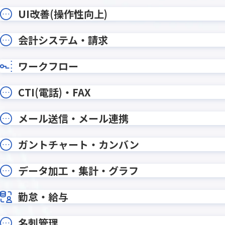
xReport Advance for kintone
Yoom
【KINPURA】テーブルデータカウン
【KINP
UI改善(操作性向上)
トプラグイン
ラグイン
【KINP
会計システム・請求
【KINPURA】フィールド非表示
グイン
【KINPURA】レコード編集待機プラ
【KINP
ワークフロー
グイン
グイン
【KINPURA】日付計算プラグイン
【KINP
CTI(電話)・FAX
【サイドバー】レコード作成プラ
【サイ
グイン
ン
メール送信・メール連携
おもてなしSuite
おりこ
くりかえしPlus
こだわり
ガントチャート・カンバン
じぶんレコード
ふりがな
アクセスログ出力プラグイン
アプリア
データ加工・集計・グラフ
アプリ比較プラグイン
アプリ間
アプリ間レコード一括コピープラ
アプリ
勤怠・給与
グイン
イン
名刺管理
アプリ間レコード集計プラグイン
アプリ間