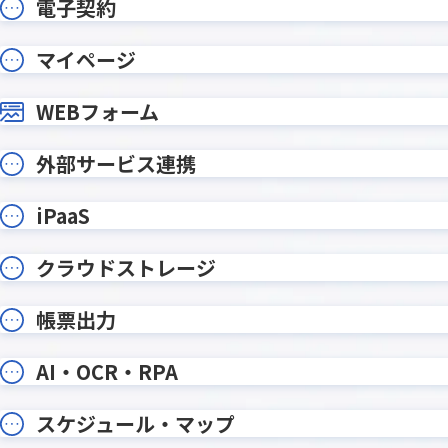
電子契約
Qosmos
QRコード
Repotovas / Repotovas Pro
RiskAn
マイページ
Runbook
Safe A
WEBフォーム
SHANON 
SATORI×kintone連携プラグイン
タ
Smart at AI for kintone
外部サービス連携
smart 
Powered by GPT
Smart at tools for kintone CSV
smart 
iPaaS
入出力
Excel
Spreadsheetプラグイン
Stock
クラウドストレージ
Teams向けメッセージ送信プラグイ
TēPs
ン
帳票出力
TOPPINGかんたん手書きサイン
TOPPIN
TOPPING一覧画面複数行改行表示
TOPPI
AI・OCR・RPA
TransFax連携プラグイン
tsr 
V Callプラグイン for kintone
WinActor 
スケジュール・マップ