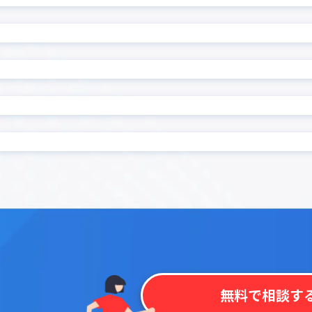
カイクラ kintone連携
ル
カレンダーPlus
ンマップ プラグイン
カンバンプラグイン
ンワークフロー連携プラグ
ガントチャートプラグイ
ゼル
クラウドBOT連携
連携プラグイン for Box
コピーボタン設置プラグ
非表示
コラボフロー
サブテーブルルックアップ
ブルソートプラグイン
ン
ブル集計プラグイン
サブ画面表示kintoneプラ
ス連動必須フィールド設定
ストレージコネクト
ン
ーブル表作成プラグイン
タブ区切りプラグイン
示プラグイン
タブ表示プラグイン for ki
チッププラグイン
ツールチッププラグイン
データコピープラグイン
テーブルデータコピープラグ
無料で相談す
ルデータ一括転送プラグイ