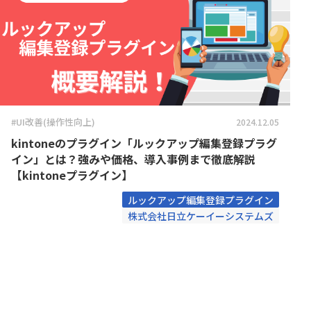
Boost! OAuth IMAP
Boost! OA
コクヨ株式会社
コントラ
Boost! Style
Boost! S
サムライシステム株式会社
スターテ
Box for kintone
Bridge ov
デジタルサーブ株式会社
トヨクモ
CallConnect
CData 
パルサーワークス株式会社
ヒューマ
CData 
ファイブクリック合同会社
フォーム
CData Sync
kinton
ペパコミ株式会社
メイクリ
Chobiit for kintone
Climbe
ユーザックシステム株式会社
丸紅情報
#UI改善(操作性向上)
2024.12.05
COSM
富士電機ITソリューション株式会社
弁護士ド
Coopel(クーペル)
取得プ
kintoneのプラグイン「ルックアップ編集登録プラグ
株式会社AISIC
株式会社AL
CROS
イン」とは？強みや価格、導入事例まで徹底解説
株式会社C-RISE
株式会社Cr
CROSSPLugins タブ表示切替
御
【kintoneプラグイン】
株式会社GlobalB
株式会社J
DataCo
Cuenote SMS for kintone
ルックアップ編集登録プラグイン
Excel 
株式会社N
株式会社日立ケーイーシステムズ
株式会社L is B
DataS
ンズ
DataSyncer for kintone
ト
株式会社ROBOT PAYMENT
株式会社S
DataSyncer フォーム to
株式会社アイティーフィット
株式会社
DataS
kintone
株式会社
株式会社アーセス
direct
Direct
リサーチ
Dropbox for kintone Premium
Dropbo