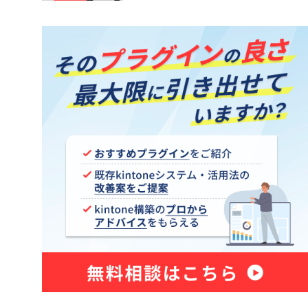
kintone アプリ一覧プラグイン
トプラグイ
kintoneKANAかなプラグイン
御プラグイ
kintoneアプリ管理プラグイン
kintoneタブ表示プラグイン
ッププラグ
kintoneテーブル行移動プラグイン
イン
kintoneプロセスカラープラグイン
ー項目編
kintoneルックアップ一括取得プラ
グイン
条件プラ
kintone一括承認プラグイン
グイン
kintone休日Plusプラグイン
kintone更新確認プラグイン
kintone絵描きプラグイン
グイン
kintone郵便の宛先プラグイン
プラグイ
kintone項目検証プラグイン