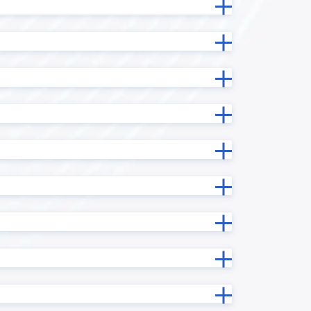
one
Reckoner
RPAロボパットDX
携プラグイ
sansan with kintone
ーン かん
SKYPCE
Smart at tools for kintone BI接
続
ntone ユー
SMS送信プラグイン
taias I/F
TOPPINGいいね
TOPPINGマルチフィールドルックア
ップ
TOPPING横スクロール時列固定
URLエンコードプラグイン
X-point Cloud(エクスポイントクラ
ウド)