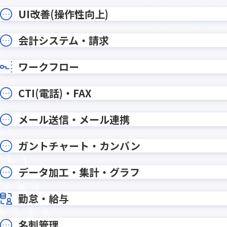
xReport Advance for kintone
Yoom
【KINPURA】テーブルデータカウン
【KINP
UI改善(操作性向上)
トプラグイン
ラグイン
【KINP
会計システム・請求
【KINPURA】フィールド非表示
グイン
【KINPURA】レコード編集待機プラ
【KINP
ワークフロー
グイン
グイン
【KINPURA】日付計算プラグイン
【KINP
CTI(電話)・FAX
【サイドバー】レコード作成プラ
【サイ
グイン
ン
メール送信・メール連携
おもてなしSuite
おりこ
くりかえしPlus
こだわり
ガントチャート・カンバン
じぶんレコード
ふりがな
アクセスログ出力プラグイン
アプリア
データ加工・集計・グラフ
アプリ比較プラグイン
アプリ間
アプリ間レコード一括コピープラ
アプリ
勤怠・給与
グイン
イン
名刺管理
アプリ間レコード集計プラグイン
アプリ間