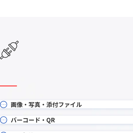
kintone項目絞り込みプラグイン
kinto
kinveniシリーズ タスクボード
kinv
KOYOM
KOUTEI ガントチャートプラグイン
ン
krewData手動実行プラグイン
krewS
Kマッププラグイン
LINE Con
LITON
LITONE for kintone
WORK
MakeL
MAJOR FLOW
ョン
MAPPLE地図プラグイン for
Mashu 
kintone
moconavi
mojula
画像・写真・添付ファイル
onbo
NP後払いair for kintone
ン
PCAク
バーコード・QR
PartnerProp
キント
PDF編集プラグイン for kintone
PenCo