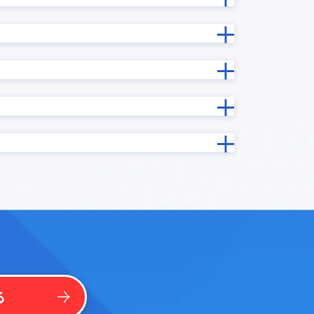
ン
カスタマーコンパス
カレンダープラグイン
カードビュープラグイン
ン
ガントチャートプラグイン
クラウドサイン MAKE
イン
コムデック 生成AI for kintone
コラボフロー連携プラグイン
プラグイ
サブテーブル操作プラグイン
グイン
サムネイル一覧表示プラグイン
ソトバコポータル
タブ表示プラグイン
ntone
タブ表示プラグインPro
テキスト検出プラグイン
イン
テーブルデータ一括編集プラグイン
る
テーブルフィールドコピープラグ