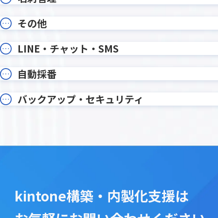
オプション・ワンプラグイン
カイクラ
その他
カテゴリー別アプリ一覧表示プラグ
カラブ
イン
カレンダー生成プラグイン
カンタ
LINE・チャット・SMS
ガルキ
ガリバー商談管理 on kintone
イン
自動採番
ガントチャートプラグイン
クライ
クラウドサイン連携プラグイン
クラウド
バックアップ・セキュリティ
コメント欄非表示プラグイン
コメント
サブテーブルソートプラグイン
サブテー
サブテーブル行コピープラグイン
サブテー
ステータ
ジオコーディングプラグイン
プラグイ
タイムカード・タッチ
タイムテ
タブ表示プラグイン
タブ表
ツリー構造一覧表示プラグイン
ツール
kintone構築・内製化支援は
テーブルへのコピープラグイン
テーブル
テーブ