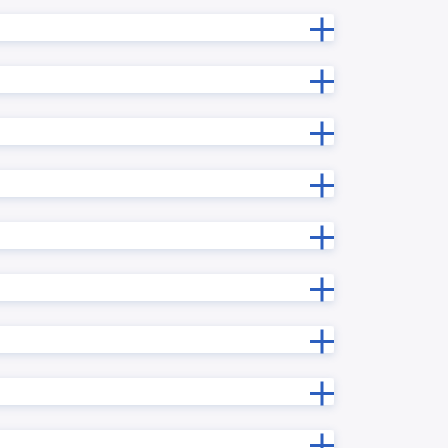
【KINPURA】タブ表示プラグイン
ンリスト
【KINPURA】フィールドTipsプラグ
イン
再確認プ
【KINPURA】レコード変更理由プラ
グイン
プラグイ
【KINPURA】一覧非表示プラグイン
プラグイ
【サイドバー】URLプレビュープ
ラグイン
イルプレ
いいね!プラグイン
ラグイン
きんちゃぼ
じぶんページ
」
みえる、PDF
アプリ内ルックアッププラグイン
プラグイ
アプリ間レコードコピープラグイン
ラグイン
アプリ間レコード更新プラグイン
エラーフィールド入力促進プラグイ