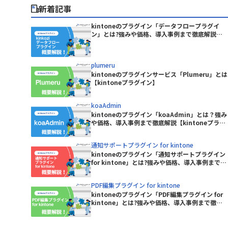
Boost! Spread
サイボウズ株式会社
新着記事
BowNow
テープス株式会社
C-Port
パナソニックネットソリューションズ
kintoneのプラグイン「データフロープラグイ
CData Power BI Connector for
ン」とは?強みや価格、導入事例まで徹底解説
株式会社
one
【kintoneプラグイン】
kintone
ピー・シー・エー株式会社
ン(タスク
Chatwork連携プラグイン(通知
プランニングヴィレッヂ株式会社
plumeru
版)
ユミルリンク株式会社
kintoneのプラグインサービス「Plumeru」とは
CLOUDPAPER
【kintoneプラグイン】
合同会社ラジカルブリッジ
フロー連携
東日印刷株式会社
CROSSLink メル箱
koaAdmin
株式会社BREXA Technology
kintoneのプラグイン「koaAdmin」とは？強み
株式会社fonfun
CTIコネクテル for kintone
や価格、導入事例まで徹底解説【kintoneプラグ
株式会社KDDIウェブコミュニケーシ
イン】
ntoneアダ
ョンズ
DataSyncer CSV to kintone
通知サポートプラグイン for kintone
kintoneのプラグイン「通知サポートプラグイン
株式会社ROBON
for kintone」とは?強みや価格、導入事例まで徹
tone
DataSyncer アプリ to kintone
底解説【kintoneプラグイン】
株式会社ぐーどろ
Google ド
PDF編集プラグイン for kintone
株式会社アディエム
DBHUB Viewer for kintone
kintoneのプラグイン「PDF編集プラグイン for
kintone」とは?強みや価格、導入事例まで徹底
株式会社ウェブウェア
Dropbox for kintone 2.0
解説【kintoneプラグイン】
連携プラグイ
スコンサル
EMdocMaker