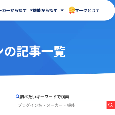
ーカーから探す
機能から探す
マークとは？
ンの記事一覧
CData Software Japan 合同会社
マイページ
クラウドストレージ
会社
HENNGE株式会社
ntone
AIntone+
UI改善(操作性向上)
ASTERIA WARP Core
メール送信・メール連携
社
Loycus株式会社
Billitone
名刺管理
BizteX Connect kintone ×
社
rex0220
バックアップ・セキュリティ
Google Workspace コネクタ
Spica
ne ×
Yoom株式会社
BlueBean
さくらホームグループ株式会社
調べたいキーワードで検索
Boost! Calendar
ート
エムザス株式会社
Boost! Gantt
クラウドサーカス株式会社
Boost! Mail
コアノーツ株式会社