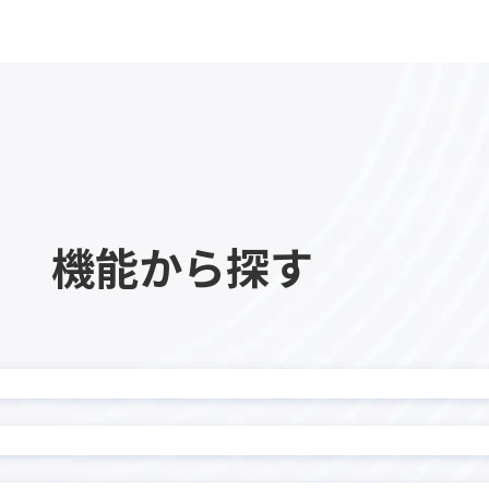
kinveniシリーズ QR・
ne項目非表示プラグイン
読み取り
eniシリーズ 複合グラフ
kMailer
I スケジュール管理プラグイ
krewDashboard
heet
KUZEN for kintone
nect
LINE×kintone連携サ
Eウェブアプリ for LINE
LITONEチャットボット for L
S
WORKS
eaps kintone連携オプシ
機能から探す
manulet（マニュレット
for kintone
Masking Copy プラグイン
monday.com × kinto
 for kintone
ター
ard-kintone連携プラグイ
onboard連携プラグイン
ラウド連携プラグイン for
PCA商魂 B2クラウド 送
ーン
nnect
Platio