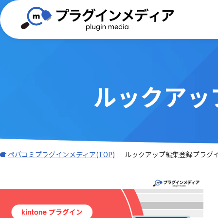
ルックアッ
(TISプラグイン)合同会社ぱんだ商会
画像・写真・添付ファイル
BizteX
バーコード
WEBフォーム
GMOグロ
外部サー
Dropbox Japan 株式会社
ADMAN連携
Adob
ングス株
帳票出力
AI・OCR・
AI名刺解析プラグイン
AsRea
JBアドバンスト・テクノロジー株式
会計システム・請求
ワークフ
k&iソリ
ATTAZoo ＋
AUTO
会社
ガントチャート・カンバン
データ加
M-SOLUTIONS株式会社
NCSサポ
その他
LINE・チ
BIZTELコールセンター
BizteX
Sansan株式会社
SATORI
ペパコミプラグインメディア(TOP)
ルックアップ編集登録プラグ
BizteX Connect kintone × M365
BizteX
TAMSAN PTE LTD
Umee Te
コネクタ
Open
あさかわシステムズ株式会社
あっとク
Bokフォーム
Boost! Ac
アステリア株式会社
アンデッ
Boost! Cascade
Boost! De
オーサムジョブ合同会社
オートロ
Boost! IMAP
Boost! In
クラフテクス株式会社
クロス・