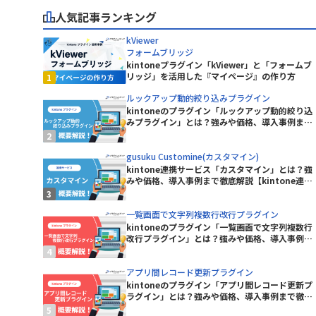
株式会社カミノバ
人気記事ランキング
Excel読み込みプラグイン
株式会社コムデック
グイン
ferret One
kViewer
マ
株式会社システムリサーチ
e
freee連携kintoneプラグイン
フォームブリッジ
株式会社ショーケース
kintoneプラグイン「kViewer」と「フォームブ
GeoPin-MAP
株式会社ジャパンコンピューターサ
リッジ」を活用した『マイページ』の作り方
ービス
googlemapリンクプラグイン
ルックアップ動的絞り込みプラグイン
株式会社スライベックス
kintoneのプラグイン「ルックアップ動的絞り込
e コネクタ
gusuku Customine(カスタマイ
株式会社ソトバコ
みプラグイン」とは？強みや価格、導入事例まで
ン)
徹底解説【kintoneプラグイン】
株式会社テクトロン
HENNGE One
ョンズ
株式会社ノベルワークス
gusuku Customine(カスタマイン)
JSEdit for kintone
kintone連携サービス「カスタマイン」とは？強
株式会社プラスソフト
みや価格、導入事例まで徹底解説【kintone連携
株式会社マップル
Kairos3 × kintone コネクター
サービス】
株式会社リンク
KAIZEN サブスク債権管理プラグイン
一覧画面で文字列複数行改行プラグイン
株式会社ワイ・ビー・シー
プラグイ
kintoneのプラグイン「一覧画面で文字列複数行
KAIZEN必須入力指定プラグイン
株式会社庄内クリエート工業
改行プラグイン」とは？強みや価格、導入事例ま
で徹底解説【kintoneプラグイン】
ボ
株式会社福島情報処理センター
イン
KanbanBoard
アプリ間レコード更新プラグイン
kintoneのプラグイン「アプリ間レコード更新プ
プラグイン
kincone(キンコン)
ラグイン」とは？強みや価格、導入事例まで徹底
RKS【通知
解説【kintoneプラグイン】