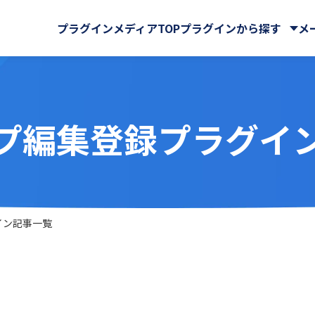
プラグインメディアTOP
プラグインから探す
メ
プ編集登録プラグイ
株式会社
・QR
BPM株式会社
電子契約
ーバルサイン・ホールディ
ビス連携
iPaaS
GMOグローバルサイン株式
e Sign連携プラグイン
AI-OCRプラグイン for ki
式会社
RPA
スケジュール・マップ
der
Associate AI Hub
ロー
CTI(電話)・FAX
ューションズ株式会社
KYCコンサルティング株式会
RO
benry
工・集計・グラフ
勤怠・給与
ート＆サービス株式会社
NDIソリューションズ株式会
ャット・SMS
自動採番
 cobit
BizteX Connect
株式会社
Sky株式会社
イン記事一覧
 Connect kintone ×
BizteX Connect kinto
chnologies株式会社
Workato株式会社
AI コネクタ
Slack コネクタ
リエーション株式会社
かりんこラボ
tion
Boost! Attachment
クス株式会社
アールスリーインスティテュ
lete
Boost! Echo
株式会社
キャップクラウド株式会社
jector
Boost! Linkage
ヘッド株式会社
クローバ株式会社