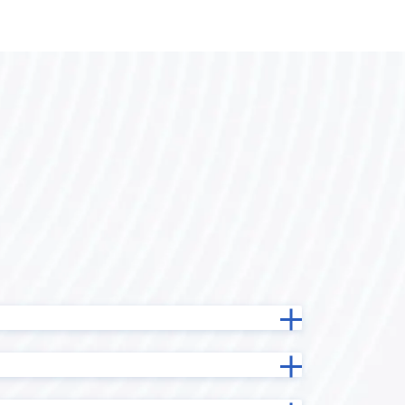
バーコード
kinveniシリーズ ガントチャート
koaAdmin
krewData
kViewer
ービス
LINE向けメッセージ送信プラグイン
INE
LOYCUS
）
MAP-STAR for kintone
MiiTel×kintone連携プラグイン
ne コネク
MTG効率化プラグイン
oproarts
り状連携
PDFプレビュープラグイン
plumeru