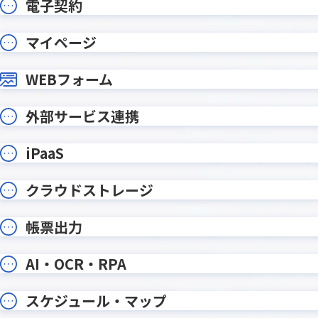
電子契約
Qosmos
QRコード
Repotovas / Repotovas Pro
RiskAn
マイページ
Runbook
Safe A
WEBフォーム
SHANON 
SATORI×kintone連携プラグイン
タ
Smart at AI for kintone
外部サービス連携
smart 
Powered by GPT
Smart at tools for kintone CSV
smart 
iPaaS
入出力
Excel
Spreadsheetプラグイン
Stock
クラウドストレージ
Teams向けメッセージ送信プラグイ
TēPs
ン
帳票出力
TOPPINGかんたん手書きサイン
TOPPIN
TOPPING一覧画面複数行改行表示
TOPPI
AI・OCR・RPA
TransFax連携プラグイン
tsr 
V Callプラグイン for kintone
WinActor 
スケジュール・マップ