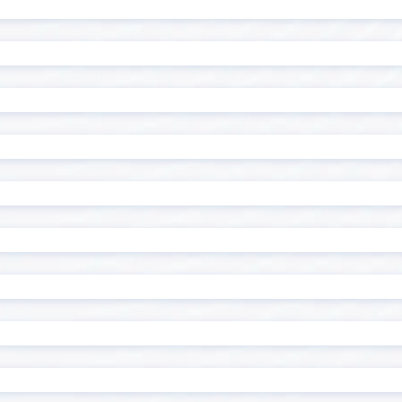
読み取りプラグイン
R-Cloud Proxy for kint
alyze
RoboTANGO
Sansan Data Hub連
I Gateway
ン
CONNECT kintone コネク
Shopifyアプリ「キント
たん連携」
at message
Smart at migration
at tools for kintone
Smart at tools for ki
ザー・組織管理
Naut
Stokプラグイン
Timeline
Gかんばん
TOPPINGフィールド非表示
NG定型文字オート付与
TOPPING新しいタブで開く
企業情報+
Unifinity
for kintone
Workato