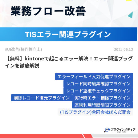
#UI改善(操作性向上)
2025.06.12
【無料】kintoneで起こるエラー解決！エラー関連プラグ
インを徹底解説
エラーフィールド入力促進プラグイン
レコード同時編集確認プラグイン
レコード重複チェックプラグイン
削除レコード復元プラグイン
実行時エラー捕捉プラグイン
連続利用時間制限プラグイン
(TISプラグイン)合同会社ぱんだ商会