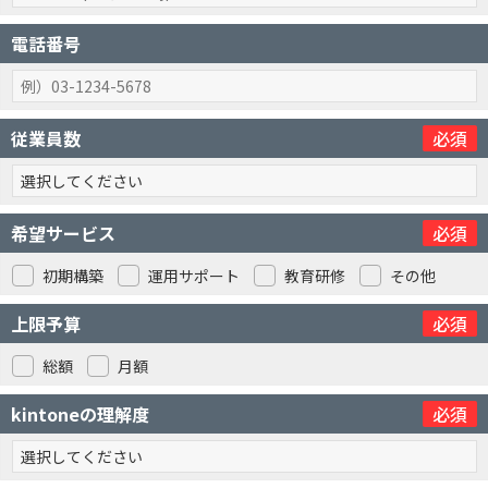
電話番号
従業員数
必須
希望サービス
必須
初期構築
運用サポート
教育研修
その他
上限予算
必須
総額
月額
kintoneの理解度
必須