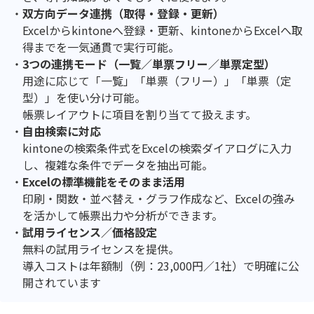
双方向データ連携（取得・登録・更新）
Excelからkintoneへ登録・更新、kintoneからExcelへ取
得までを一気通貫で実行可能。
3つの連携モード（一覧／単票フリー／単票定型）
用途に応じて「一覧」「単票（フリー）」「単票（定
型）」を使い分け可能。
帳票レイアウトに項目を割り当てて扱えます。
自由検索に対応
kintoneの検索条件式をExcelの検索ダイアログに入力
し、複雑な条件でデータを抽出可能。
Excelの標準機能をそのまま活用
印刷・関数・並べ替え・グラフ作成など、Excelの強み
を活かして帳票出力や分析ができます。
試用ライセンス／価格設定
無料の試用ライセンスを提供。
導入コストは年額制（例：23,000円／1社）で明確に公
開されています