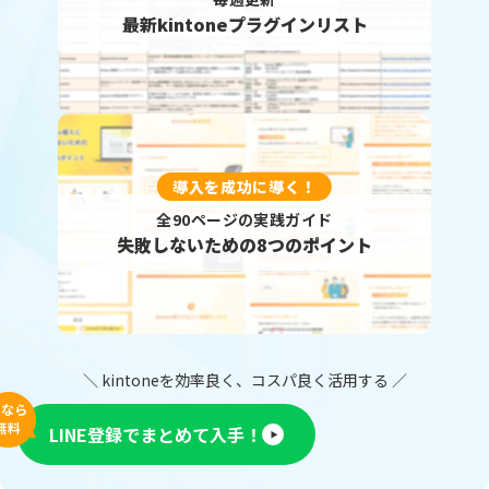
最新kintoneプラグインリスト
導入を成功に導く！
全90ページの実践ガイド
失敗しないための8つのポイント
＼ kintoneを効率良く、コスパ良く活用する ／
今なら
無料
LINE登録でまとめて入手！