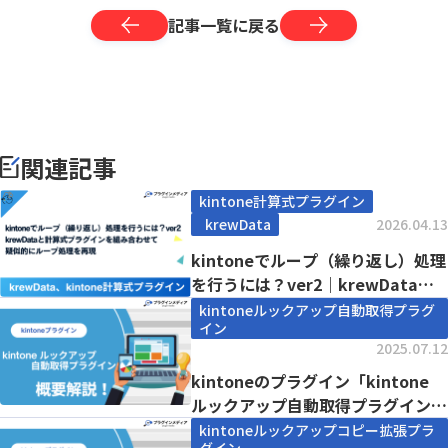
記事一覧に戻る
関連記事
kintone計算式プラグイン
krewData
2026.04.13
kintoneでループ（繰り返し）処理
を行うには？ver2｜krewDataと
計...
kintoneルックアップ自動取得プラグ
イン
2025.07.12
kintoneのプラグイン「kintone
ルックアップ自動取得プラグイン」
とは...
kintoneルックアップコピー拡張プラ
グイン