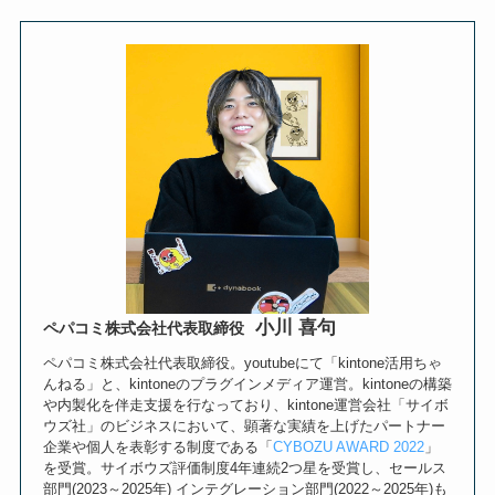
小川 喜句
ペパコミ株式会社代表取締役
ペパコミ株式会社代表取締役。youtubeにて「kintone活用ちゃ
んねる」と、kintoneのプラグインメディア運営。kintoneの構築
や内製化を伴走支援を行なっており、kintone運営会社「サイボ
ウズ社」のビジネスにおいて、顕著な実績を上げたパートナー
企業や個人を表彰する制度である「
CYBOZU AWARD 2022
」
を受賞。サイボウズ評価制度4年連続2つ星を受賞し、セールス
部門(2023～2025年) インテグレーション部門(2022～2025年)も