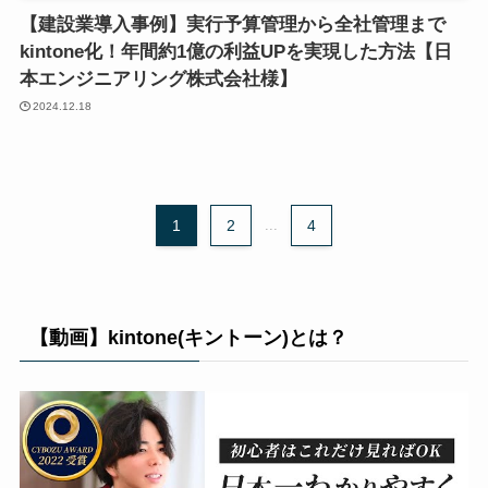
【建設業導入事例】実行予算管理から全社管理まで
kintone化！年間約1億の利益UPを実現した方法【日
本エンジニアリング株式会社様】
2024.12.18
1
2
4
...
【動画】kintone(キントーン)とは？