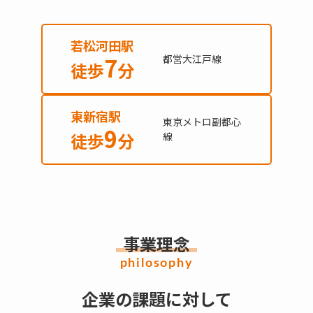
若松河田駅
7
都営大江戸線
徒歩
分
東新宿駅
東京メトロ副都心
9
徒歩
分
線
事業理念
philosophy
企業の課題に対して