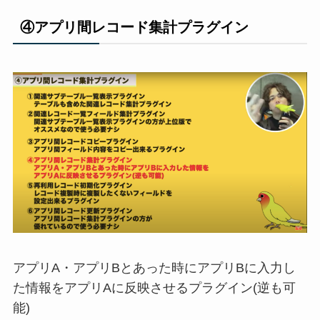
④アプリ間レコード集計プラグイン
アプリ
A
・アプリ
B
とあった時にアプリ
B
に入力
し
た情報をアプリ
A
に反映させるプラグイン
(
逆
も可
能
)