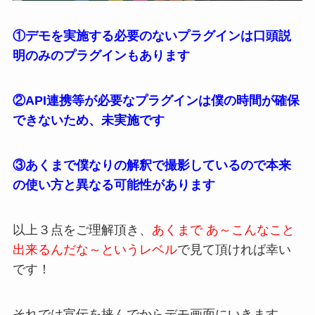
①デモを実施する必要のないプラグインは口頭
説
明のみのプラグインもあります
②
API
連携等が必要なプラグインは僕の時間が
確保
できないため、未実施です
③あくまで僕なりの解釈で撮影しているので本
来
の使い方と異なる可能性があります
以上３点をご理解頂き、
あくまで あ～こんなこ
と
出来るんだな～というレベル
で見て頂ければ
幸い
です！
それでは宣伝を挟んでからデモ画面にいきます