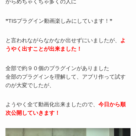
からめち
ゃくちゃ多くの人に
”
TIS
プラグイン動画楽しみにしています！
”
と言われながらなかなか出せずにいました
が、
よ
うやく出すことが出来ました！
全部で約９０個のプラグインがありま
した
全部のプラグインを理解して、アプリ
作って試す
のが大変でしたが、
ようや
く全て動画化出来ましたので、
今日か
ら順
次公開していきます！