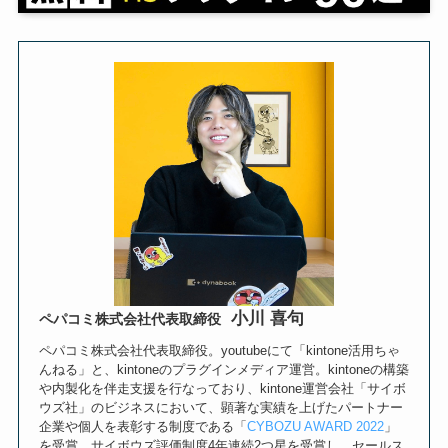
小川 喜句
ペパコミ株式会社代表取締役
ペパコミ株式会社代表取締役。youtubeにて「kintone活用ちゃ
んねる」と、kintoneのプラグインメディア運営。kintoneの構築
や内製化を伴走支援を行なっており、kintone運営会社「サイボ
ウズ社」のビジネスにおいて、顕著な実績を上げたパートナー
企業や個人を表彰する制度である「
CYBOZU AWARD 2022
」
を受賞。サイボウズ評価制度4年連続2つ星を受賞し、セールス