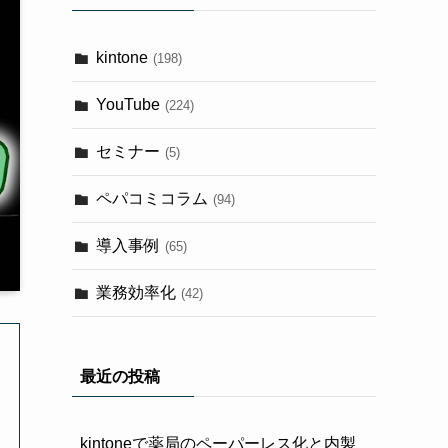
kintone
(198)
YouTube
(224)
セミナー
(5)
ペパコミコラム
(94)
導入事例
(65)
業務効率化
(42)
最近の投稿
kintoneで薬局のペーパーレス化と内製