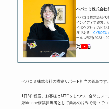
ペパコミ株式会社
ペパコミ株式会社代表取締
インメディア運営。ki
イボウズ社」のビジ
度である「
CYBOZU 
ールス部門(2023～2
ペパコミ株式会社の構築サポート担当の鍋島です
1日3件程度、お客様とMTGをしつつ、合間にメー
兼kintone構築担当者として業界の片隅で働いて