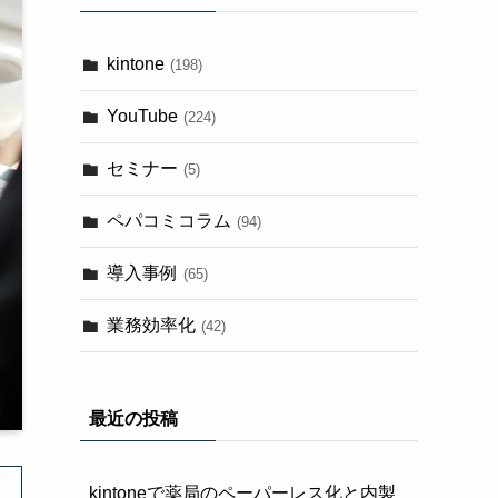
kintone
(198)
YouTube
(224)
セミナー
(5)
ペパコミコラム
(94)
導入事例
(65)
業務効率化
(42)
最近の投稿
kintoneで薬局のペーパーレス化と内製