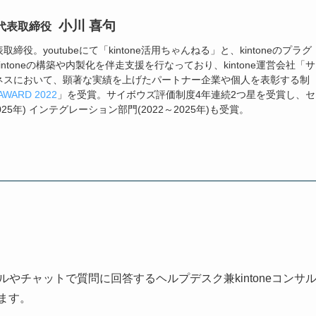
小川 喜句
代表取締役
役。youtubeにて「kintone活用ちゃんねる」と、kintoneのプラグ
ntoneの構築や内製化を伴走支援を行なっており、kintone運営会社「サ
ネスにおいて、顕著な実績を上げたパートナー企業や個人を表彰する制
AWARD 2022
」を受賞。サイボウズ評価制度4年連続2つ星を受賞し、セ
025年) インテグレーション部門(2022～2025年)も受賞。
。
ルやチャットで質問に回答するヘルプデスク兼kintoneコンサ
います。