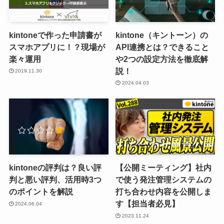
kintoneで作った申請書が
kintone（キントーン）の
スマホアプリに！？現場が
API連携とは？できること
楽々運用
や2つの設定方法を徹底解
説！
2019.11.30
2024.04.03
kintoneの評判は？良い評
【公開ミーティング】社内
判と悪い評判、活用時3つ
で使う発注管理システムの
のポイントを解説
打ち合わせ内容を公開しま
す【担当者必見】
2024.06.04
2023.11.24