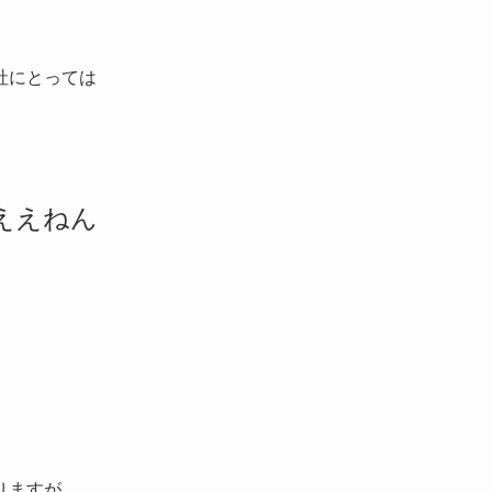
社にとっては
ええねん
りますが、