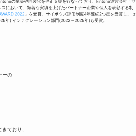
ntoneの構築や内製化を伴走支援を行なっており、kintone運営会社「サ
ネスにおいて、顕著な実績を上げたパートナー企業や個人を表彰する制
AWARD 2022
」を受賞。サイボウズ評価制度4年連続2つ星を受賞し、セ
025年) インテグレーション部門(2022～2025年)も受賞。
ナーの
てきており、