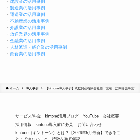
・
建設業の活用事例
・
製造業の活用事例
・
運送業の活用事例
・
不動産業の活用事例
・
介護業の活用事例
・
放送業界の活用事例
・
金融業の活用事例
・
人材派遣・紹介業の活用事例
・
飲食業の活用事例
ホーム
導入事例
【kintone導入事例】浅数興産有限会社様（業種：訪問介護事業）
サービス/料金
kintone活用ブログ
YouTube
会社概要
採用情報
kintone導入前に必見
お問い合わせ
kintone（キントーン）とは？【2026年5月最新】できるこ
と・できないこと、特徴を徹底解説