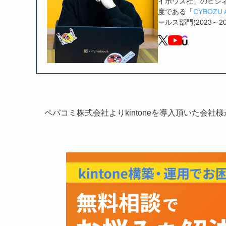
イボウズ社」のビジ
度である「
CYBOZU 
ールス部門(2023～2
ペパコミ株式会社よりkintoneを導入頂いた会