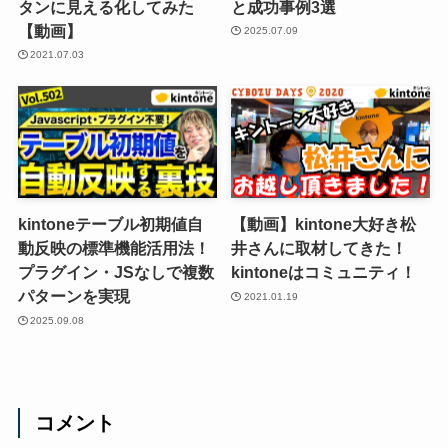
タンに見える化してみた
と成功事例3選
【動画】
2025.07.09
2021.07.03
kintoneテーブル初期値自
【動画】kintone大好き松
動反映の標準機能活用法！
井さんに取材してきた！
プラグイン・JSなしで複数
kintoneはコミュニティ！
パターンを実現
2021.01.19
2025.09.08
コメント