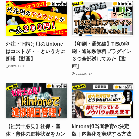
外注・下請け用のkintone
【印刷・通知編】TISの印
はコストが・・という方に
刷・通知系無料プラグイン
朗報【動画】
３つ全部試してみた​【動
画】
2020.12.11
2022.07.14
【社労士必見】社保・産
kintone担当者教育の決定
休・育休の進捗状況をカン
版｜内製化を実現する方法