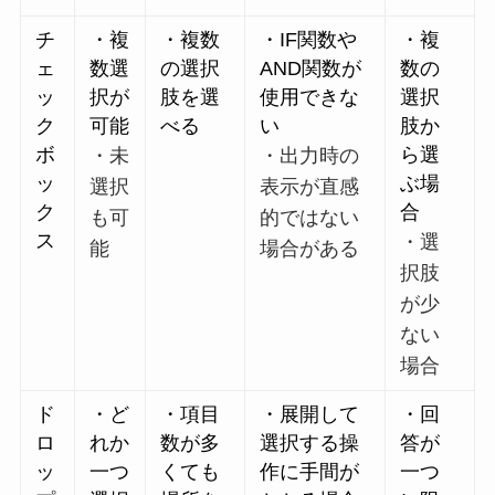
チ
・複
・複数
・IF関数や
・複
ェ
数選
の選択
AND関数が
数の
ッ
択が
肢を選
使用できな
選択
ク
可能
べる
い
肢か
ボ
ら選
・未
・出力時の
ッ
ぶ場
選択
表示が直感
ク
合
も可
的ではない
ス
・選
能
場合がある
択肢
が少
ない
場合
ド
・ど
・項目
・展開して
・回
ロ
れか
数が多
選択する操
答が
ッ
一つ
くても
作に手間が
一つ