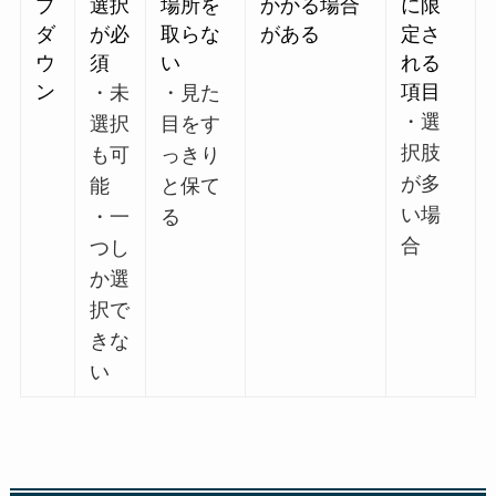
プ
選択
場所を
かかる場合
に限
ダ
が必
取らな
がある
定さ
ウ
須
い
れる
ン
項目
・未
・見た
・選
選択
目をす
択肢
も可
っきり
が多
能
と保て
い場
・一
る
合
つし
か選
択で
きな
い