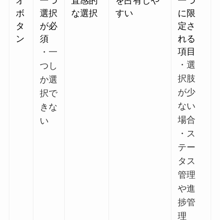
オ
一つ
直感的
を占有しや
一つ
ボ
選択
な選択
すい
に限
タ
が必
定さ
ン
須
れる
項目
・一
・選
つし
択肢
か選
が少
択で
ない
きな
場合
い
・ス
テー
タス
管理
や進
捗管
理