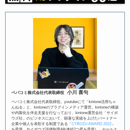
小川 喜句
ペパコミ株式会社代表取締役
ペパコミ株式会社代表取締役。youtubeにて「kintone活用ちゃ
んねる」と、kintoneのプラグインメディア運営。kintoneの構築
や内製化を伴走支援を行なっており、kintone運営会社「サイボ
ウズ社」のビジネスにおいて、顕著な実績を上げたパートナー
企業や個人を表彰する制度である「
CYBOZU AWARD 2022
」
を受賞。サイボウズ評価制度4年連続2つ星を受賞し、セールス