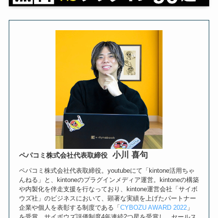
小川 喜句
ペパコミ株式会社代表取締役
ペパコミ株式会社代表取締役。youtubeにて「kintone活用ちゃ
んねる」と、kintoneのプラグインメディア運営。kintoneの構築
や内製化を伴走支援を行なっており、kintone運営会社「サイボ
ウズ社」のビジネスにおいて、顕著な実績を上げたパートナー
企業や個人を表彰する制度である「
CYBOZU AWARD 2022
」
を受賞。サイボウズ評価制度4年連続2つ星を受賞し、セールス