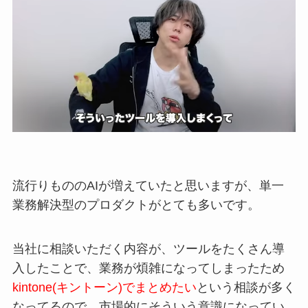
流行りものの
AI
が
増えていたと思いますが、
単一
業務解決型のプロダクトがとても多いです。
当社に相談いただく内容が、
ツールをたくさん導
入したことで、
業務が煩雑になって
しまったため
k
intone(キントーン)
でまとめたい
という
相談が多く
なってるので、市場的にそ
ういう意識になってい