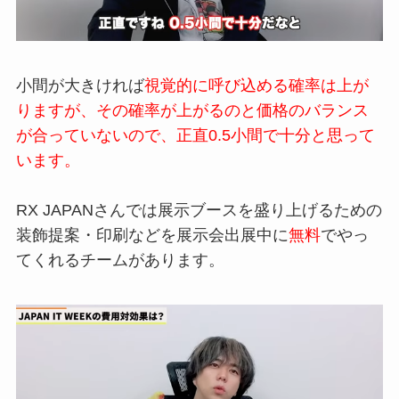
小間が大きければ
視覚的に呼
び込める確率は上が
りますが、その確
率が上がるのと価格のバランス
が合っ
ていないので、正直0.5小間
で
十分と思って
います。
RX JAPAN
さんでは展示ブースを
盛り上げるための
装飾提案・印刷など
を展示会出展中に
無料
でやっ
てくれる
チームがあります。