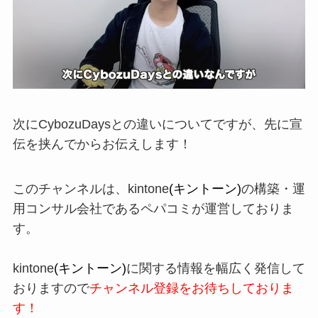
次に
CybozuDays
との違いについてですが、
先に宣
伝を挟んでからお伝えします！
このチャンネルは、
kintone
(キントーン)
の構築・運
用コ
ンサル会社であるペパコミが運営しており
ま
す。
kintone
(キントーン)
に関する情報を幅広く発信して
おり
ますので
チャンネル登録をお待ちしており
ま
す！