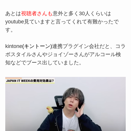
あとは
視聴者さんも
意外と多く30
人くらいは
youtube
見ていま
すと言ってくれて有難かったで
す。
kintone
(キントーン)
連携プラグイン会社だと、
コラ
ボスタイルさんや
ジョイゾーさんがアルコール検
知などでブース出していました。