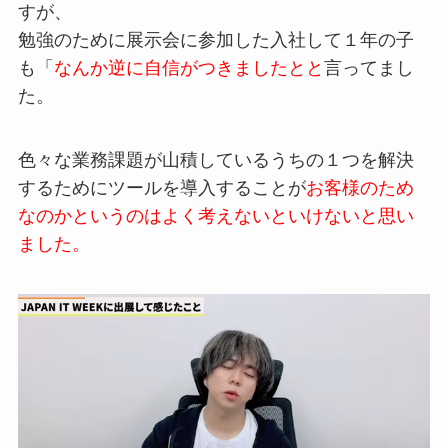
すが、
勉強のために展示会に参加した入社して１年の子
も
「
なんか逆に自
信がつきましたとと
言ってまし
た。
色々な業務課題が山
積しているうちの１つを解決
するために
ツールを導入することが
お客様のため
なの
かというのはよく考えないといけない
と思い
ました。