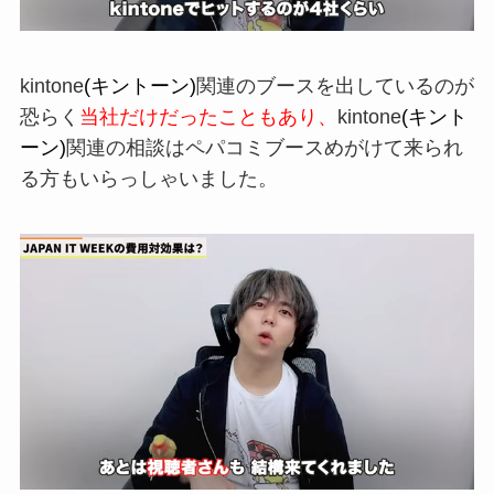
kintone
(キントーン)
関連のブースを出してい
るのが
恐らく
当社だけだったこともあり、
kintone
(キント
ーン)
関連の相談
はペパコミブースめがけて来られ
る方
もいらっしゃいました。