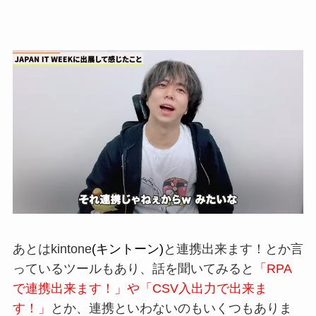
あとは
kintone
(キントーン)
と連携出来ます！とか
言
っているツールもあり、話を
聞いてみると
「
RPA
で連携出来ま
す！」や
「
CSV
入出力で出来ま
す！」
とか、
連携といわないのもいく
つもありま