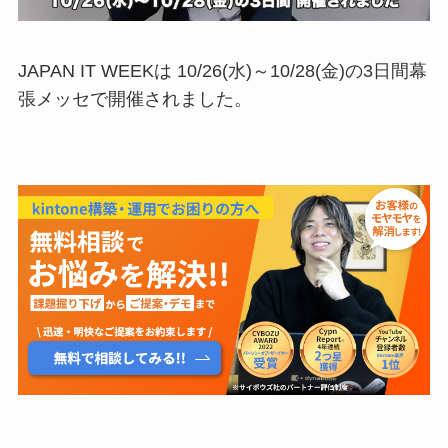
JAPAN IT WEEK
は
10/26(
水
)
～
10/28(
金
)
の
3
日間幕
張メッセで開催さ
れました。