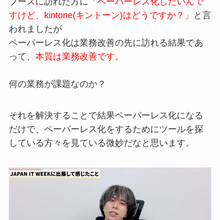
ブースに訪れた方に
「ペーパーレス化した
いんで
すけど、
kintone(キントーン)
はどうですか？」
と
言
われましたが
ペーパーレス化は業務改善の先に訪れる
結果であ
って、
本質は業務改善です。
何の業務が課題なのか？
それを解決するこ
とで結果ペーパーレス化になる
だけで、
ペーパーレス化をするためにツールを探
し
ている方々を見ている微妙
だなと思います。