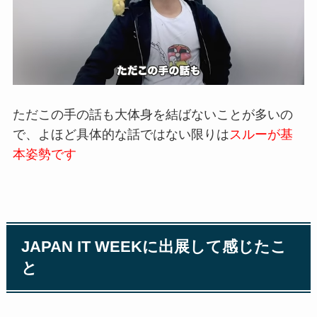
ただこの手の話も大体身を結ばないこ
とが多いの
で、よほど具体的な話では
ない限りは
スルーが基
本姿勢です
JAPAN IT WEEK
に出展して感じ
たこ
と