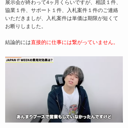
展示会が終わって4ヶ月くらいですが
、相談１件、
協業１件、サポート１件、入
札案件１件のご連絡
いただきましが、
入札案件は単価は期限が短くて
お断りしました。
結論的には
直接的に仕事には繋がっていません。