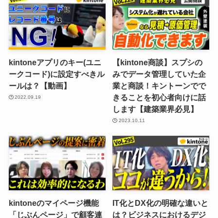
kintoneアプリのキー(ユニ
【kintone商談】スプシの
ークコード)に設定すべきル
みでデータ管理していた企
ールは？​【動画】
業と商談！キントーンでで
きることを初心者向けに話
2022.09.19
します【建築業界必見】
2023.10.11
kintoneのマイページ機能
IT化とDX化の明確な違いと
「じぶんページ」で顧客連
は？ビジネスにおけるデジ