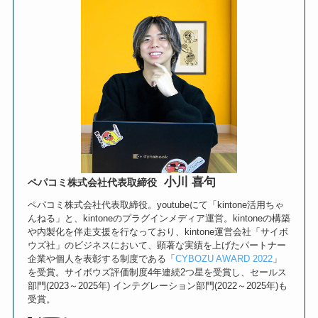
小川 喜句
ペパコミ株式会社代表取締役
ペパコミ株式会社代表取締役。youtubeにて「kintone活用ちゃ
んねる」と、kintoneのプラグインメディア運営。kintoneの構築
や内製化を伴走支援を行なっており、kintone運営会社「サイボ
ウズ社」のビジネスにおいて、顕著な実績を上げたパートナー
企業や個人を表彰する制度である「
CYBOZU AWARD 2022
」
を受賞。サイボウズ評価制度4年連続2つ星を受賞し、セールス
部門(2023～2025年) インテグレーション部門(2022～2025年)も
受賞。