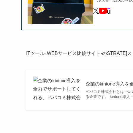
ールス部門(2023～2
ITツール･WEBサービス比較サイト-のSTRATE[
企業のkintone導
ペパコミ株式会社とは ぺパ
る企業です。 kintone導