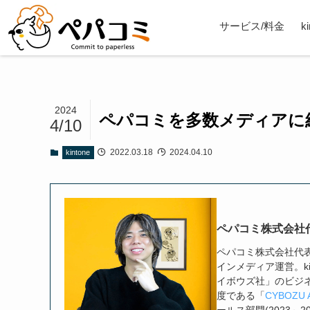
サービス/料金
k
2024
ペパコミを多数メディアに
4/10
2022.03.18
2024.04.10
kintone
ペパコミ株式会社
ペパコミ株式会社代表取締
インメディア運営。ki
イボウズ社」のビジ
度である「
CYBOZU 