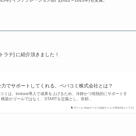
025年) インテグレーション部門(2022～2025年)も受賞。
ストラテ] に紹介頂きました！
入を全力でサポートしてくれる、ペパコミ株式会社とは？
コミは、kintone導入で成果を上げるため、冷静かつ情熱的にサポートす
入・構築がゴールではなく、STARTを定義とし、依頼...
ITツール･Webサービス比較サイト| STRATE[ストラテ]