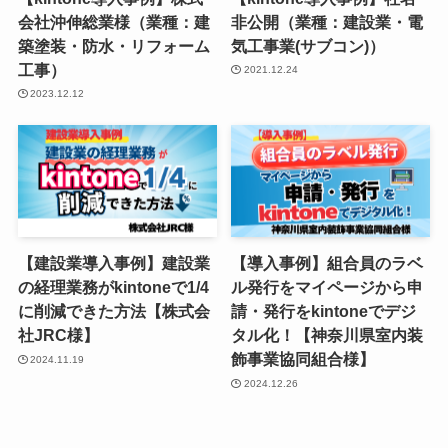
会社沖伸総業様（業種：建
非公開（業種：建設業・電
築塗装・防水・リフォーム
気工事業(サブコン)）
工事）
2021.12.24
2023.12.12
【建設業導入事例】建設業
【導入事例】組合員のラベ
の経理業務がkintoneで1/4
ル発行をマイページから申
に削減できた方法【株式会
請・発行をkintoneでデジ
社JRC様】
タル化！【神奈川県室内装
飾事業協同組合様】
2024.11.19
2024.12.26