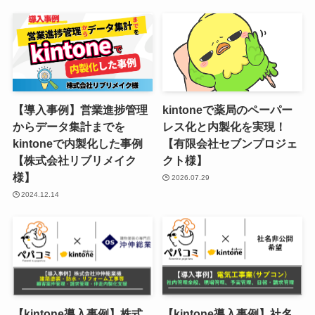
【導入事例】営業進捗管理
kintoneで薬局のペーパー
からデータ集計までを
レス化と内製化を実現！
kintoneで内製化した事例
【有限会社セブンプロジェ
【株式会社リブリメイク
クト様】
様】
2026.07.29
2024.12.14
【kintone導入事例】株式
【kintone導入事例】社名