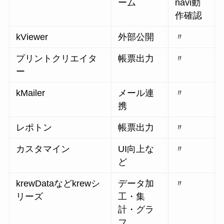
ーム
navi動
作確認
kViewer
外部公開
〃
プリントクリエイタ
帳票出力
〃
ー
kMailer
メール連
〃
携
レポトン
帳票出力
〃
カスタマイン
UI向上な
〃
ど
krewDataなどkrewシ
データ加
〃
リーズ
工・集
計・グラ
フ