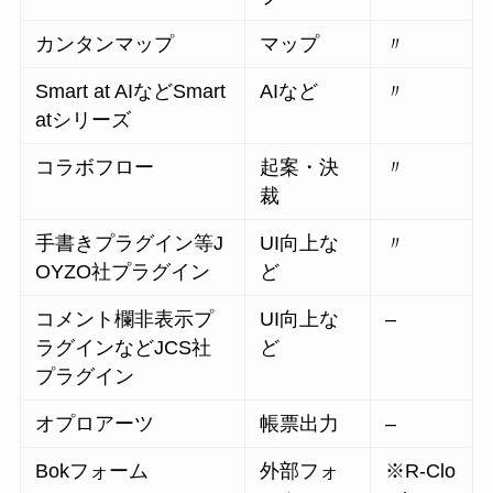
カンタンマップ
マップ
〃
Smart at AIなどSmart
AIなど
〃
atシリーズ
コラボフロー
起案・決
〃
裁
手書きプラグイン等J
UI向上な
〃
OYZO社プラグイン
ど
コメント欄非表示プ
UI向上な
–
ラグインなどJCS社
ど
プラグイン
オプロアーツ
帳票出力
–
Bokフォーム
外部フォ
※R-Clo