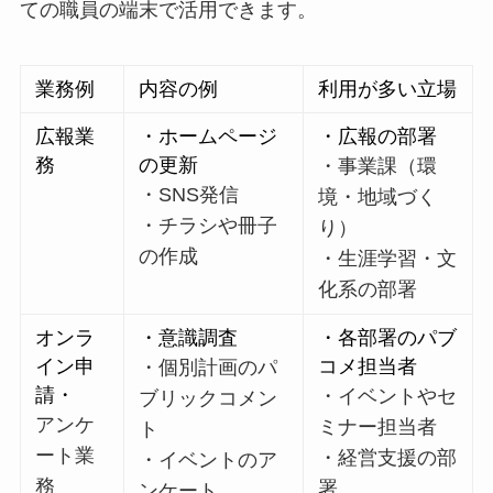
ての職員の端末で活用できます。
業務例
内容の例
利用が多い立場
広報業
・ホームページ
・広報の部署
務
の更新
・事業課（環
・SNS発信
境・地域づく
・チラシや冊子
り）
の作成
・生涯学習・文
化系の部署
オンラ
・意識調査
・各部署のパブ
イン申
コメ担当者
・個別計画のパ
請・
・イベントやセ
ブリックコメン
アンケ
ミナー担当者
ト
ート業
・経営支援の部
・イベントのア
務
署
ンケート