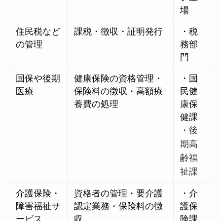
場
住民税など
課税・徴収・証明発行
・税
の管理
務部
門
国保や後期
健康保険の資格管理・
・国
医療
保険料の徴収・高額療
民健
養費の処理
康保
健課
・後
期高
齢福
祉課
介護保険・
資格者の管理・要介護
・介
障害福祉サ
認定業務・保険料の徴
護保
ービス
収
険課