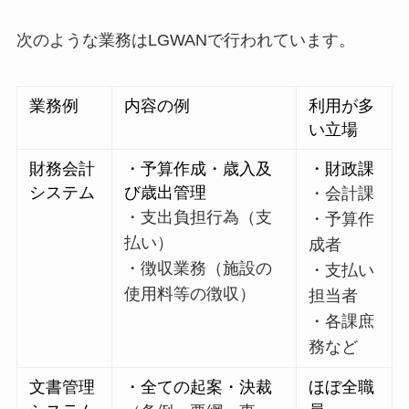
次のような業務はLGWANで行われています。
業務例
内容の例
利用が多
い立場
財務会計
・予算作成・歳入及
・財政課
システム
び歳出管理
・会計課
・支出負担行為（支
・予算作
払い）
成者
・徴収業務（施設の
・支払い
使用料等の徴収）
担当者
・各課庶
務など
文書管理
・全ての起案・決裁
ほぼ全職