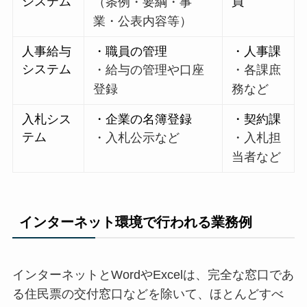
システム
員
（条例・要綱・事
業・公表内容等）
人事給与
・職員の管理
・人事課
システム
・給与の管理や口座
・各課庶
登録
務など
入札シス
・企業の名簿登録
・契約課
テム
・入札公示など
・入札担
当者など
インターネット環境で行われる業務例
インターネットとWordやExcelは、完全な窓口であ
る住民票の交付窓口などを除いて、ほとんどすべ