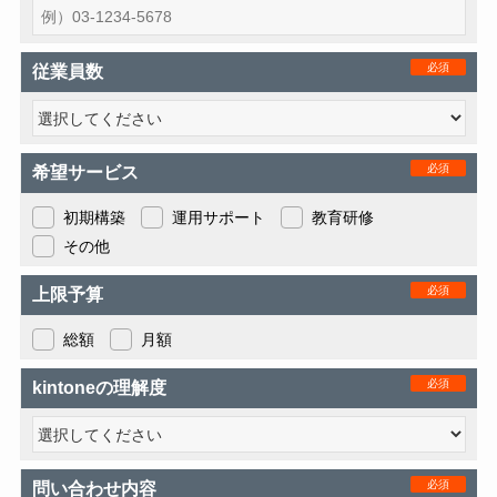
必須
従業員数
必須
希望サービス
初期構築
運用サポート
教育研修
その他
必須
上限予算
総額
月額
必須
kintoneの理解度
必須
問い合わせ内容